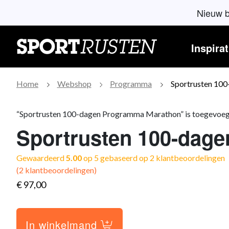
Skip
Nieuw 
to
content
Inspirat
Home
Webshop
Programma
Sportrusten 10
“Sportrusten 100-dagen Programma Marathon” is toegevoeg
Sportrusten 100-dag
Gewaardeerd
5.00
op 5 gebaseerd op
2
klantbeoordelingen
(
2
klantbeoordelingen)
€
97,00
In winkelmand