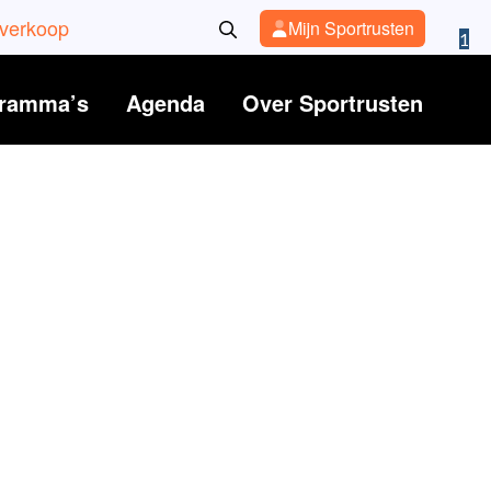
rverkoop
Mijn Sportrusten
1
gramma’s
Agenda
Over Sportrusten