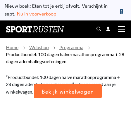
Skip
Nieuw boek:
Eten tot je erbij afvalt
. Verschijnt in
to
1
sept.
Nu in voorverkoop
content
Home
Webshop
Programma
Productbundel: 100 dagen halve marathonprogramma + 28
dagen ademhalingsoefeningen
“Productbundel: 100 dagen halve marathonprogramma +
28 dagen ademhalingsoefeningen” is toegevoegd aan je
winkelwagen.
Bekijk winkelwagen