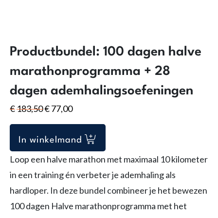
Productbundel: 100 dagen halve
marathonprogramma + 28
dagen ademhalingsoefeningen
Oorspronkelijke
Huidige
€
183,50
€
77,00
prijs
prijs
was:
is:
In winkelmand
€183,50.
€77,00.
Loop een halve marathon met maximaal 10 kilometer
in een training én verbeter je ademhaling als
hardloper. In deze bundel combineer je het bewezen
100 dagen Halve marathonprogramma met het