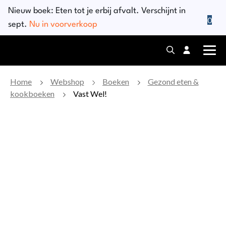
Skip
Nieuw boek:
Eten tot je erbij afvalt
. Verschijnt in
to
0
sept.
Nu in voorverkoop
content
Home
Webshop
Boeken
Gezond eten &
kookboeken
Vast Wel!