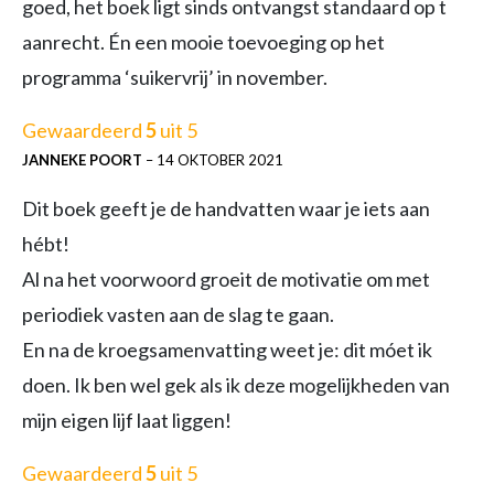
goed, het boek ligt sinds ontvangst standaard op t
aanrecht. Én een mooie toevoeging op het
programma ‘suikervrij’ in november.
Gewaardeerd
5
uit 5
JANNEKE POORT
–
14 OKTOBER 2021
Dit boek geeft je de handvatten waar je iets aan
hébt!
Al na het voorwoord groeit de motivatie om met
periodiek vasten aan de slag te gaan.
En na de kroegsamenvatting weet je: dit móet ik
doen. Ik ben wel gek als ik deze mogelijkheden van
mijn eigen lijf laat liggen!
Gewaardeerd
5
uit 5