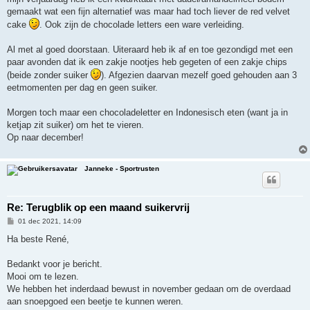
gemaakt wat een fijn alternatief was maar had toch liever de red velvet
cake
. Ook zijn de chocolade letters een ware verleiding.
Al met al goed doorstaan. Uiteraard heb ik af en toe gezondigd met een
paar avonden dat ik een zakje nootjes heb gegeten of een zakje chips
(beide zonder suiker
). Afgezien daarvan mezelf goed gehouden aan 3
eetmomenten per dag en geen suiker.
Morgen toch maar een chocoladeletter en Indonesisch eten (want ja in
ketjap zit suiker) om het te vieren.
Op naar december!
Janneke - Sportrusten
Re: Terugblik op een maand suikervrij
B
01 dec 2021, 14:09
e
r
Ha beste René,
i
c
h
Bedankt voor je bericht.
t
Mooi om te lezen.
We hebben het inderdaad bewust in november gedaan om de overdaad
aan snoepgoed een beetje te kunnen weren.