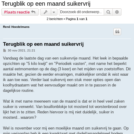
Terugblik op een maand suikervrij
e
Zoek
Uitgebr
Plaats reactie
k
2 berichten • Pagina
1
van
1
René Hoedelmans
Terugblik op een maand suikervrij
B
30 nov 2021, 21:21
e
r
Vandaag de laatste dag van een suikervrije maand. Het leek in bepaalde
i
opzichten op "5 kilo kwijt" en "Periodiek vasten", met name het beperkt
c
h
aantal eetmomenten op de dag (3 keer) en het mijden van zoetstoffen. Dit
t
maakte het, gezien de eerder ervaringen, makkelijker omdat ik wist waar
ik aan toe was. Verder laat suikervrij een stuk meer opties open dan
koolhydraatarm wat het eenvoudiger maakt om in te passen in de
dagelijkse routine.
Wat ik met name meeneem van de maand is dat er in heel veel zaken
suiker is verwerkt. Van bouillonblokje tot mosterd tot worstenbrood over
lijkt het in te zitten. Reden hiervoor is mij niet duidelijk, suiker in
mosterd...waarom?
Wel is november voor mij een moeilijke maand om suikervrij te gaan. Op
mijn verjaardag heb ik een kwarktaart met dadel/amandelmeel bodem