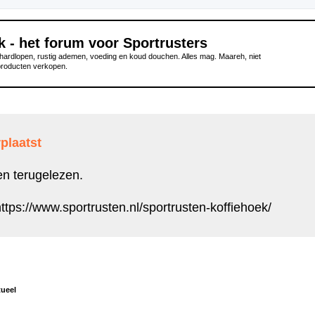
k - het forum voor Sportrusters
ardlopen, rustig ademen, voeding en koud douchen. Alles mag. Maareh, niet
producten verkopen.
plaatst
en terugelezen.
ttps://www.sportrusten.nl/sportrusten-koffiehoek/
tueel