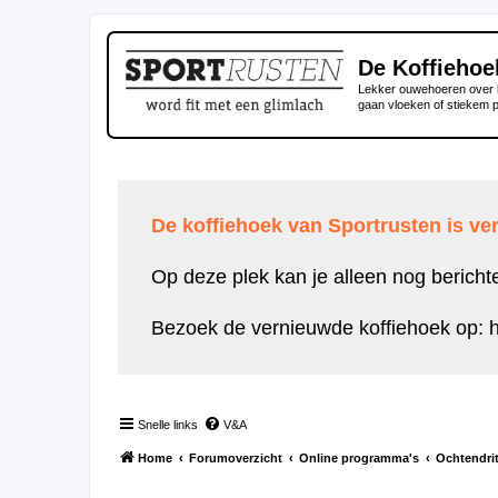
De Koffiehoe
Lekker ouwehoeren over h
gaan vloeken of stiekem 
De koffiehoek van Sportrusten is ver
Op deze plek kan je alleen nog bericht
Bezoek de vernieuwde koffiehoek op:
h
Snelle links
V&A
Home
Forumoverzicht
Online programma's
Ochtendri