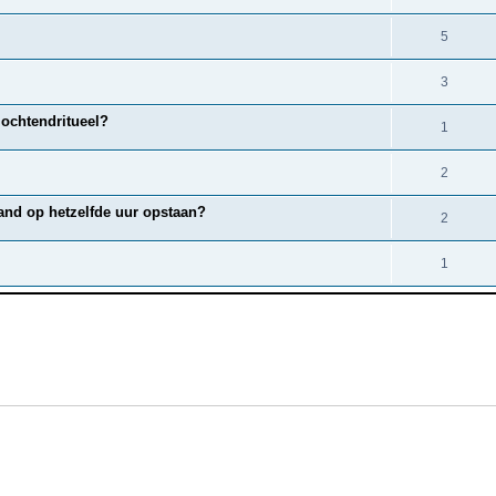
5
3
 ochtendritueel?
1
2
aand op hetzelfde uur opstaan?
2
1