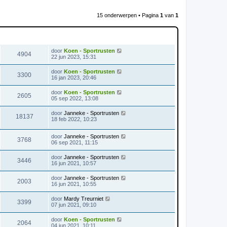
15 onderwerpen • Pagina
1
van
1
WEERGAVES
LAATSTE BERICHT
door
Koen - Sportrusten
4904
22 jun 2023, 15:31
door
Koen - Sportrusten
3300
16 jan 2023, 20:46
door
Koen - Sportrusten
2605
05 sep 2022, 13:08
door
Janneke - Sportrusten
18137
18 feb 2022, 10:23
door
Janneke - Sportrusten
3768
06 sep 2021, 11:15
door
Janneke - Sportrusten
3446
16 jun 2021, 10:57
door
Janneke - Sportrusten
2003
16 jun 2021, 10:55
door
Mardy Treurniet
3399
07 jun 2021, 09:10
door
Koen - Sportrusten
2064
04 jun 2021, 10:11