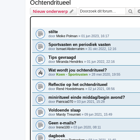
Ochtendritueel
Zoe
Nieuw onderwerp
ONDERWERPEN
stilte
door
Meike Polman
»
01 jun 2023, 16:17
Sportvasten en periodiek vasten
door
Ismael Abderrahim
»
31 okt 2022, 12:16
Tips gevraagd
door
Miranda Hendriks
»
01 jun 2022, 22:16
Wat wordt jou ochtendritueel?
door
Koen - Sportrusten
»
28 mei 2020, 19:55
Reflectie op het ochtendritueel
door
René Hoedelmans
»
02 jul 2021, 08:56
miniritueel einde middag/begin avond?
door
Patricia070
»
03 jun 2021, 15:28
Voldoende slaap
door
Mardy Treurniet
»
09 jun 2021, 15:49
Geen e-mails?
door
Irene100
»
03 jun 2020, 08:11
dagboek