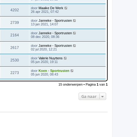
door
Maaike De Werk
4202
26 apr 2021, 07:42
door
Janneke - Sportrusten
2739
13 jan 2021, 14:07
door
Janneke - Sportrusten
2164
08 dec 2020, 08:36
door
Janneke - Sportrusten
2617
02 jul 2020, 12:21
door
Valerie Nuyttens
2530
05 jun 2020, 19:11
door
Koen - Sportrusten
2273
05 jun 2020, 08:43
15 onderwerpen • Pagina
1
van
1
Ga naar