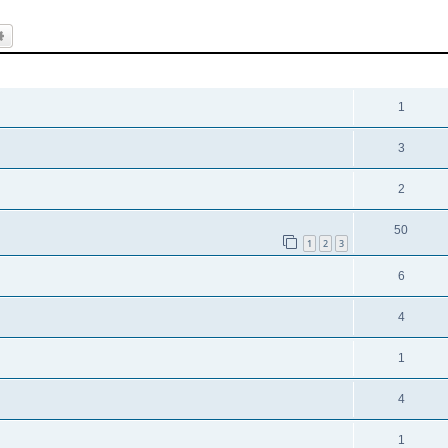
k
Uitgebreid zoeken
REACTIES
1
3
2
50
1
2
3
6
4
1
4
1