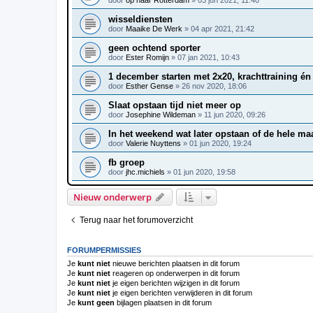
door
op naar Rotterdam
»
03 jun 2021, 11:40
wisseldiensten
door
Maaike De Werk
»
04 apr 2021, 21:42
geen ochtend sporter
door
Ester Romijn
»
07 jan 2021, 10:43
1 december starten met 2x20, krachttraining én
door
Esther Gense
»
26 nov 2020, 18:06
Slaat opstaan tijd niet meer op
door
Josephine Wildeman
»
11 jun 2020, 09:26
In het weekend wat later opstaan of de hele m
door
Valerie Nuyttens
»
01 jun 2020, 19:24
fb groep
door
jhc.michiels
»
01 jun 2020, 19:58
Nieuw onderwerp
Terug naar het forumoverzicht
FORUMPERMISSIES
Je
kunt niet
nieuwe berichten plaatsen in dit forum
Je
kunt niet
reageren op onderwerpen in dit forum
Je
kunt niet
je eigen berichten wijzigen in dit forum
Je
kunt niet
je eigen berichten verwijderen in dit forum
Je
kunt geen
bijlagen plaatsen in dit forum