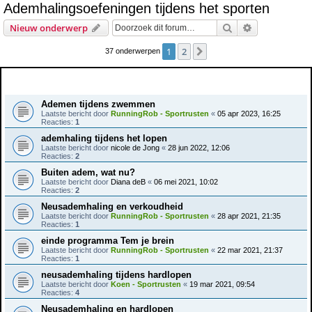
Ademhalingsoefeningen tijdens het sporten
e
Zoek
Uitgebreid z
Nieuw onderwerp
k
1
2
Volgende
37 onderwerpen
Onderwerpen
Ademen tijdens zwemmen
Laatste bericht door
RunningRob - Sportrusten
«
05 apr 2023, 16:25
Reacties:
1
ademhaling tijdens het lopen
Laatste bericht door
nicole de Jong
«
28 jun 2022, 12:06
Reacties:
2
Buiten adem, wat nu?
Laatste bericht door
Diana deB
«
06 mei 2021, 10:02
Reacties:
2
Neusademhaling en verkoudheid
Laatste bericht door
RunningRob - Sportrusten
«
28 apr 2021, 21:35
Reacties:
1
einde programma Tem je brein
Laatste bericht door
RunningRob - Sportrusten
«
22 mar 2021, 21:37
Reacties:
1
neusademhaling tijdens hardlopen
Laatste bericht door
Koen - Sportrusten
«
19 mar 2021, 09:54
Reacties:
4
Neusademhaling en hardlopen