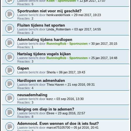
Laatste bericht door
Koen - Sportrusten
«
12 jun 2017, 17:07
Reacties:
5
Sportrusten niet voor mij geschikt?
Laatste bericht door
henkvanderhoek
«
29 mei 2017, 19:23
Reacties:
2
Fluiten tijdens het sporten
Laatste bericht door
Linda_Rotterdam
«
03 apr 2017, 14:55
Reacties:
2
Ademhaling tijdens hardlopen
Laatste bericht door
RunningRob - Sportrusten
«
30 jan 2017, 20:15
Reacties:
1
Hartslag tijdens vogels kijken
Laatste bericht door
RunningRob - Sportrusten
«
25 jan 2017, 14:48
Reacties:
3
Gapen
Laatste bericht door
Sherla
«
06 jan 2017, 19:43
Hardlopen en admenhalen
Laatste bericht door
Thea Haven
«
21 sep 2016, 09:31
Reacties:
4
neusademhaling
Laatste bericht door
korz
«
03 sep 2016, 13:30
Reacties:
3
Neiging om diep in te ademen?
Laatste bericht door
Elvee
«
23 aug 2016, 22:57
Reacties:
8
Ademnood. Even wennen of doe ik iets fout?
Laatste bericht door
marcel75105700
«
05 jul 2016, 20:41