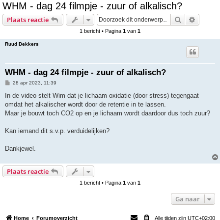
WHM - dag 24 filmpje - zuur of alkalisch?
e
Zoek
Uitgebr
Plaats reactie
k
1 bericht • Pagina
1
van
1
Ruud Dekkers
WHM - dag 24 filmpje - zuur of alkalisch?
B
28 apr 2023, 11:39
e
r
In de video stelt Wim dat je lichaam oxidatie (door stress) tegengaat
i
omdat het alkalischer wordt door de retentie in te lassen.
c
h
Maar je bouwt toch CO2 op en je lichaam wordt daardoor dus toch zuur?
t
Kan iemand dit s.v.p. verduidelijken?
Dankjewel.
Plaats reactie
1 bericht • Pagina
1
van
1
Ga naar
Home
Forumoverzicht
Alle tijden zijn
UTC+02:00