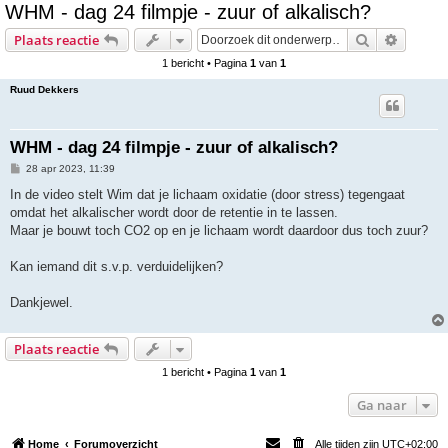
WHM - dag 24 filmpje - zuur of alkalisch?
e
Zoek
Uitgebr
Plaats reactie
k
1 bericht • Pagina
1
van
1
Ruud Dekkers
WHM - dag 24 filmpje - zuur of alkalisch?
B
28 apr 2023, 11:39
e
r
In de video stelt Wim dat je lichaam oxidatie (door stress) tegengaat
i
omdat het alkalischer wordt door de retentie in te lassen.
c
h
Maar je bouwt toch CO2 op en je lichaam wordt daardoor dus toch zuur?
t
Kan iemand dit s.v.p. verduidelijken?
Dankjewel.
Plaats reactie
1 bericht • Pagina
1
van
1
Ga naar
Home
Forumoverzicht
Alle tijden zijn
UTC+02:00