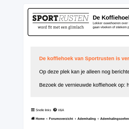
De Koffiehoe
Lekker ouwehoeren over h
gaan vloeken of stiekem 
De koffiehoek van Sportrusten is ver
Op deze plek kan je alleen nog bericht
Bezoek de vernieuwde koffiehoek op:
h
Snelle links
V&A
Home
Forumoverzicht
Ademhaling
Ademhalingsoefeni