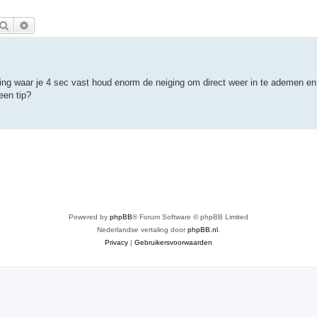
Zoek
Uitgebreid zoeken
ing waar je 4 sec vast houd enorm de neiging om direct weer in te ademen en 
een tip?
Powered by
phpBB
® Forum Software © phpBB Limited
Nederlandse vertaling door
phpBB.nl
.
Privacy
|
Gebruikersvoorwaarden