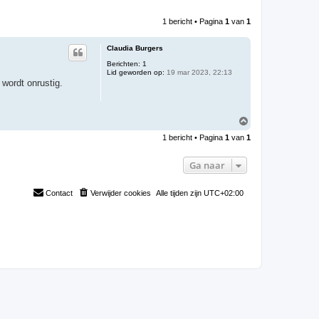
1 bericht • Pagina
1
van
1
Claudia Burgers
Berichten:
1
Lid geworden op:
19 mar 2023, 22:13
wordt onrustig.
O
m
1 bericht • Pagina
1
van
1
h
o
o
Ga naar
g
Contact
Verwijder cookies
Alle tijden zijn
UTC+02:00