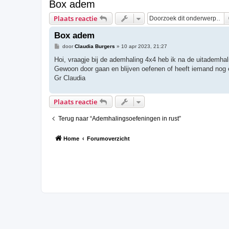
Box adem
Plaats reactie
Box adem
B
door
Claudia Burgers
»
10 apr 2023, 21:27
e
r
Hoi, vraagje bij de ademhaling 4x4 heb ik na de uitademhal
i
Gewoon door gaan en blijven oefenen of heeft iemand nog 
c
h
Gr Claudia
t
Plaats reactie
Terug naar “Ademhalingsoefeningen in rust”
Home
Forumoverzicht