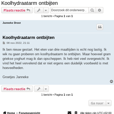
Koolhydraatarm ontbijten
e
Zoek
Uitgebr
Plaats reactie
k
1 bericht • Pagina
1
van
1
Janneke Drost
Koolhydraatarm ontbijten
B
08 nov 2022, 21:11
e
r
Ik ben nieuw gestart. Het eten van drie maaltijden is echt nog lastig. Ik
i
wik nu gaan proberen om koolhydraatarm te ontbijten. Maar hoeveel gram
c
h
griekse yoghurt mag ik dan opscheppen. Ik heb niet veel overgewicht. Ik
t
vind het heel vervelend dat er niet ergens een duidelijk voorbeeld is met
hoeveelheden.
Groetjes Janneke
Plaats reactie
1 bericht • Pagina
1
van
1
Ga naar
Home
Forumoverzicht
Alle tijden zijn
UTC+02:00