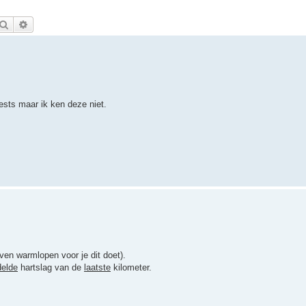
Zoek
Uitgebreid zoeken
sts maar ik ken deze niet.
even warmlopen voor je dit doet).
elde
hartslag van de
laatste
kilometer.