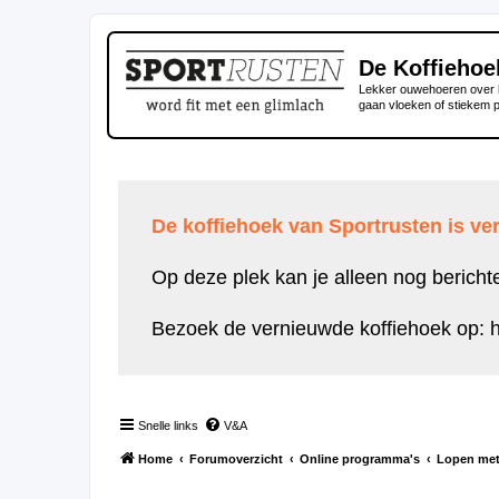
De Koffiehoe
Lekker ouwehoeren over h
gaan vloeken of stiekem 
De koffiehoek van Sportrusten is ver
Op deze plek kan je alleen nog bericht
Bezoek de vernieuwde koffiehoek op:
h
Snelle links
V&A
Home
Forumoverzicht
Online programma's
Lopen met