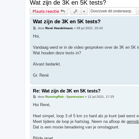
Wat zijn de 3K en 5K tests?
Plaats reactie
Wat zijn de 3K en 5K tests?
B
door
René Hoedelmans
»
08 jul 2021, 20:42
e
r
Hoi,
i
c
h
Vandaag werd er in de video gesproken over de 3K en 5K te
t
Wat houden deze tests in?
Alvast bedankt.
Gr. René
Re: Wat zijn de 3K en 5K tests?
B
door
RunningRob - Sportrusten
»
12 jul 2021, 17:25
e
r
Hoi René,
i
c
h
Heel simpel, loop 3 of 5 km zo hard als je kunt (wel eerst 
t
Meet tijdens de loop je hartslag. Neem na afloop de
gemidd
Dat is een mooie benadering van je omslagpunt.
Blijde groet,