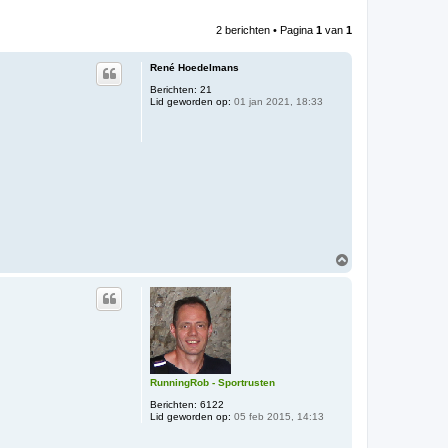
2 berichten • Pagina
1
van
1
René Hoedelmans
Berichten:
21
Lid geworden op:
01 jan 2021, 18:33
O
m
h
o
o
g
RunningRob - Sportrusten
Berichten:
6122
Lid geworden op:
05 feb 2015, 14:13