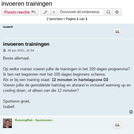
invoeren trainingen
e
Zoek
Uitgebr
Plaats reactie
k
2 berichten • Pagina
1
van
1
Isabell
invoeren trainingen
B
30 jun 2021, 11:54
e
r
Beste allemaal,
i
c
h
Op welke manier voeren jullie de trainingen in het 100 dagen programma?
t
Ik ben net begonnen met het 100 dagen beginners schema.
Als er bij een training staat:
12 minuten in hartslagzone D2
Voeren jullie de gemiddelde hartslag en afstand in inclusief warming up en
cooling down, of alleen van die 12 minuten?
Sportieve groet,
Isabell
RunningRob - Sportrusten