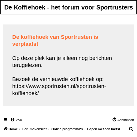
De Koffiehoek - het forum voor Sportrusters
De koffiehoek van Sportrusten is
verplaatst
Op deze plek kan je alleen nog berichten
terugelezen.
Bezoek de vernieuwde koffiehoek op:
https://www.sportrusten.nl/sportrusten-
koffiehoek/
V&A
Aanmelden
Z
Home
Forumoverzicht
Online programma's
Lopen met een hartslagmeter
o