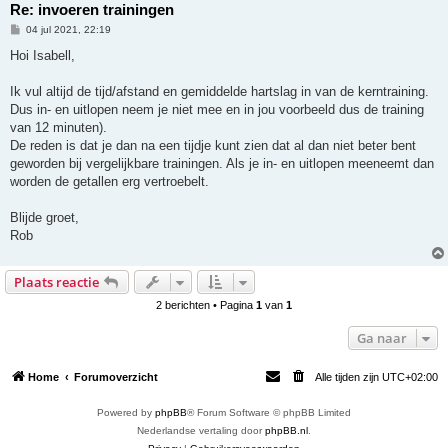
Re: invoeren trainingen
B
04 jul 2021, 22:19
e
r
Hoi Isabell,
i
c
h
Ik vul altijd de tijd/afstand en gemiddelde hartslag in van de kerntraining.
t
Dus in- en uitlopen neem je niet mee en in jou voorbeeld dus de training
van 12 minuten).
De reden is dat je dan na een tijdje kunt zien dat al dan niet beter bent
geworden bij vergelijkbare trainingen. Als je in- en uitlopen meeneemt dan
worden de getallen erg vertroebelt.
Blijde groet,
Rob
Plaats reactie
2 berichten • Pagina
1
van
1
Ga naar
Home
Forumoverzicht
Alle tijden zijn
UTC+02:00
Powered by
phpBB
® Forum Software © phpBB Limited
Nederlandse vertaling door
phpBB.nl
.