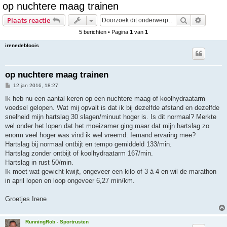
op nuchtere maag trainen
e
Zoek
Uitgebr
Plaats reactie
k
5 berichten • Pagina
1
van
1
irenedebloois
op nuchtere maag trainen
B
12 jan 2016, 18:27
e
r
Ik heb nu een aantal keren op een nuchtere maag of koolhydraatarm
i
voedsel gelopen. Wat mij opvalt is dat ik bij dezelfde afstand en dezelfde
c
h
snelheid mijn hartslag 30 slagen/minuut hoger is. Is dit normaal? Merkte
t
wel onder het lopen dat het moeizamer ging maar dat mijn hartslag zo
enorm veel hoger was vind ik wel vreemd. Iemand ervaring mee?
Hartslag bij normaal ontbijt en tempo gemiddeld 133/min.
Hartslag zonder ontbijt of koolhydraatarm 167/min.
Hartslag in rust 50/min.
Ik moet wat gewicht kwijt, ongeveer een kilo of 3 à 4 en wil de marathon
in april lopen en loop ongeveer 6,27 min/km.
Groetjes Irene
RunningRob - Sportrusten