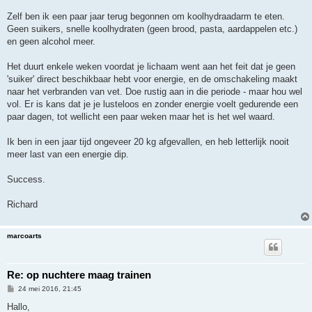
c
h
Zelf ben ik een paar jaar terug begonnen om koolhydraadarm te eten.
t
Geen suikers, snelle koolhydraten (geen brood, pasta, aardappelen etc.)
en geen alcohol meer.
Het duurt enkele weken voordat je lichaam went aan het feit dat je geen
'suiker' direct beschikbaar hebt voor energie, en de omschakeling maakt
naar het verbranden van vet. Doe rustig aan in die periode - maar hou wel
vol. Er is kans dat je je lusteloos en zonder energie voelt gedurende een
paar dagen, tot wellicht een paar weken maar het is het wel waard.
Ik ben in een jaar tijd ongeveer 20 kg afgevallen, en heb letterlijk nooit
meer last van een energie dip.
Success.
Richard
marcoarts
Re: op nuchtere maag trainen
B
24 mei 2016, 21:45
e
r
Hallo,