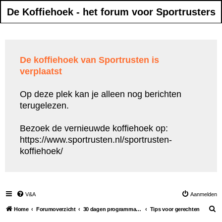
De Koffiehoek - het forum voor Sportrusters
De koffiehoek van Sportrusten is
verplaatst
Op deze plek kan je alleen nog berichten
terugelezen.
Bezoek de vernieuwde koffiehoek op:
https://www.sportrusten.nl/sportrusten-
koffiehoek/
V&A
Aanmelden
Z
Home
Forumoverzicht
30 dagen programma 5 kilo kwijt
Tips voor gerechten
o