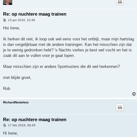
Re: op nuchtere maag trainen
B
13 jan 2016, 22:46
e
r
Hoi Irene,
i
c
h
Ik herken dit niet, ik loop ook wel eens voor het ontbijt, maar mijn hartslag
t
is dan vergelijkbaar met de andere trainingen. Kan het misschien zijn dat
je te weinig gedronken hebt? 's Nachts verlies je best wel vocht en het is
zaak dit aan te vullen voor je gaat lopen.
Maar misschien zijn er andere Sportrusters die dit wel herkennen?
met blijde groet,
Rob
RichardNootebos
Re: op nuchtere maag trainen
B
17 feb 2016, 09:45
e
r
Hi Irene,
i