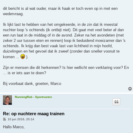
i
c
h
dit bericht is al wat ouder, maar ik haak er toch even op in met een
t
wedervraag.
Ik lijkt last te hebben van het omgekeerde, in de zin dat ik meestal
nuchter loop 's ochtends (ik ontbijt niet). Dit gaat met veel beter af dan
een run laat in de middag of in de avond. Zeker na het avondeten (met
zeker 2 uur tussen eten en rennen) loop ik beduidend moeizamer dan 's
ochtends. Ik krijg dan best vaak last van lichtheid in mijn hoofd,
duizelingen en het gevoel dat ik zweef (zonder dan sneller vooruit te
komen ...
).
Zijn er mensen die dit herkennen? Is hier wellicht een verklaring voor? En
... is er iets aan te doen?
Bij voorbaat dank, groeten, Marco
RunningRob - Sportrusten
Re: op nuchtere maag trainen
B
10 jun 2016, 20:14
e
r
Hallo Marco,
i