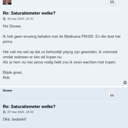
Re: Saturatiemeter welke?
B
26 mar 2020, 22:32
e
r
Hoi Douwe,
i
c
h
Ik heb geen ervaring behalve met de Medisana PM100. En die doet het
t
prima.
Het valt me wel op dat ze behoorlijk prijzig zijn geworden, ik vermoed
omdat iedereen er één wil kopen nu.
Als je hem nu niet perse nodig hebt zou ik even wachten met kopen.
Blijde groet,
Rob
Douwe
Re: Saturatiemeter welke?
B
27 mar 2020, 16:32
e
r
Oké, bedankt!
i
c