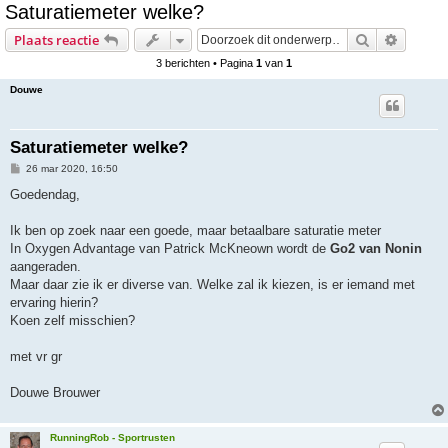
Saturatiemeter welke?
e
Zoek
Uitgebr
Plaats reactie
k
3 berichten • Pagina
1
van
1
Douwe
Saturatiemeter welke?
B
26 mar 2020, 16:50
e
r
Goedendag,
i
c
h
Ik ben op zoek naar een goede, maar betaalbare saturatie meter
t
In Oxygen Advantage van Patrick McKneown wordt de
Go2 van Nonin
aangeraden.
Maar daar zie ik er diverse van. Welke zal ik kiezen, is er iemand met
ervaring hierin?
Koen zelf misschien?
met vr gr
Douwe Brouwer
RunningRob - Sportrusten