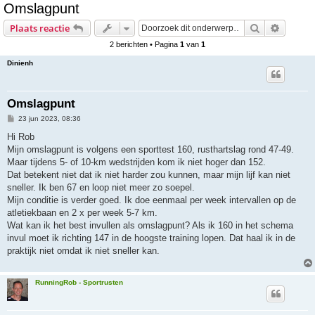
Omslagpunt
e
Zoek
Uitgebr
Plaats reactie
k
2 berichten • Pagina
1
van
1
Dinienh
Omslagpunt
B
23 jun 2023, 08:36
e
r
Hi Rob
i
Mijn omslagpunt is volgens een sporttest 160, rusthartslag rond 47-49.
c
h
Maar tijdens 5- of 10-km wedstrijden kom ik niet hoger dan 152.
t
Dat betekent niet dat ik niet harder zou kunnen, maar mijn lijf kan niet
sneller. Ik ben 67 en loop niet meer zo soepel.
Mijn conditie is verder goed. Ik doe eenmaal per week intervallen op de
atletiekbaan en 2 x per week 5-7 km.
Wat kan ik het best invullen als omslagpunt? Als ik 160 in het schema
invul moet ik richting 147 in de hoogste training lopen. Dat haal ik in de
praktijk niet omdat ik niet sneller kan.
RunningRob - Sportrusten