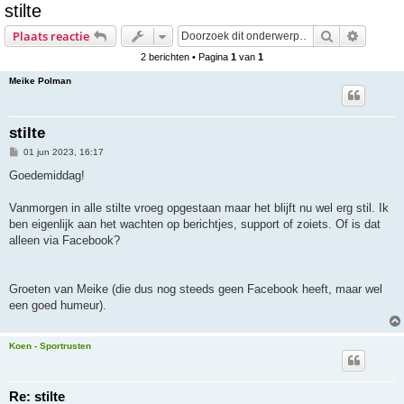
stilte
e
Zoek
Uitgebr
Plaats reactie
k
2 berichten • Pagina
1
van
1
Meike Polman
stilte
B
01 jun 2023, 16:17
e
r
Goedemiddag!
i
c
h
Vanmorgen in alle stilte vroeg opgestaan maar het blijft nu wel erg stil. Ik
t
ben eigenlijk aan het wachten op berichtjes, support of zoiets. Of is dat
alleen via Facebook?
Groeten van Meike (die dus nog steeds geen Facebook heeft, maar wel
een goed humeur).
Koen - Sportrusten
Re: stilte