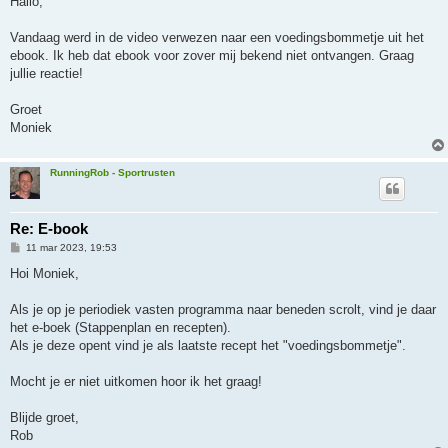
Hallo,
i
c
h
Vandaag werd in de video verwezen naar een voedingsbommetje uit het
t
ebook. Ik heb dat ebook voor zover mij bekend niet ontvangen. Graag
jullie reactie!
Groet
Moniek
RunningRob - Sportrusten
Re: E-book
B
11 mar 2023, 19:53
e
r
Hoi Moniek,
i
c
h
Als je op je periodiek vasten programma naar beneden scrolt, vind je daar
t
het e-boek (Stappenplan en recepten).
Als je deze opent vind je als laatste recept het "voedingsbommetje".
Mocht je er niet uitkomen hoor ik het graag!
Blijde groet,
Rob