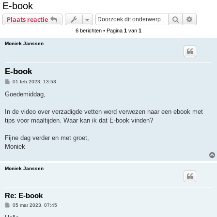
E-book
e
Zoek
Uitgebr
Plaats reactie
k
6 berichten • Pagina
1
van
1
Moniek Janssen
E-book
B
01 feb 2023, 13:53
e
r
Goedemiddag,
i
c
h
In de video over verzadigde vetten werd verwezen naar een ebook met
t
tips voor maaltijden. Waar kan ik dat E-book vinden?
Fijne dag verder en met groet,
Moniek
Moniek Janssen
Re: E-book
B
05 mar 2023, 07:45
e
r