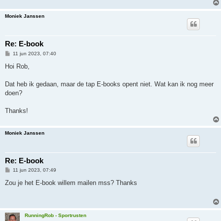
Moniek Janssen
Re: E-book
B
11 jun 2023, 07:40
e
r
Hoi Rob,
i
c
h
Dat heb ik gedaan, maar de tap E-books opent niet. Wat kan ik nog meer
t
doen?
Thanks!
Moniek Janssen
Re: E-book
B
11 jun 2023, 07:49
e
r
Zou je het E-book willem mailen mss? Thanks
i
c
h
t
RunningRob - Sportrusten