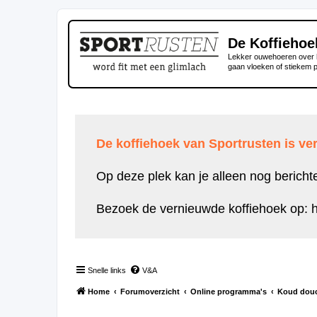
De Koffiehoe
Lekker ouwehoeren over h
gaan vloeken of stiekem 
De koffiehoek van Sportrusten is ver
Op deze plek kan je alleen nog bericht
Bezoek de vernieuwde koffiehoek op:
h
Snelle links
V&A
Home
Forumoverzicht
Online programma's
Koud dou