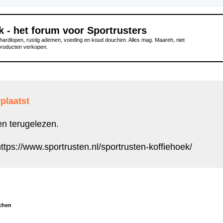
k - het forum voor Sportrusters
ardlopen, rustig ademen, voeding en koud douchen. Alles mag. Maareh, niet
producten verkopen.
plaatst
en terugelezen.
ttps://www.sportrusten.nl/sportrusten-koffiehoek/
chen