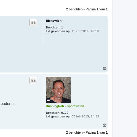
2 berichten • Pagina
1
van
1
Bienowich
Berichten:
1
Lid geworden op:
11 apr 2016, 16:19
O
m
h
o
o
g
ouder is.
RunningRob - Sportrusten
Berichten:
6122
Lid geworden op:
05 feb 2015, 14:13
O
m
2 berichten • Pagina
1
van
1
h