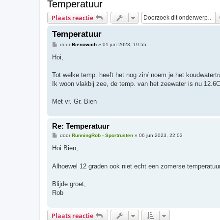
Temperatuur
Plaats reactie
Temperatuur
B
door
Bienowich
»
01 jun 2023, 19:55
e
r
Hoi,
i
c
h
Tot welke temp. heeft het nog zin/ noem je het koudwatertr
t
Ik woon vlakbij zee, de temp. van het zeewater is nu 12.6
Met vr. Gr. Bien
Re: Temperatuur
B
door
RunningRob - Sportrusten
»
06 jun 2023, 22:03
e
r
Hoi Bien,
i
c
h
Alhoewel 12 graden ook niet echt een zomerse temperatuu
t
Blijde groet,
Rob
Plaats reactie