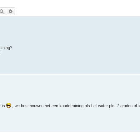
Zoek
Uitgebreid zoeken
aining?
C
r is
, we beschouwen het een koudetraining als het water plm 7 graden of k