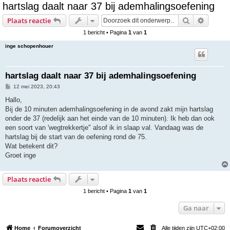
hartslag daalt naar 37 bij ademhalingsoefening
e
Zoek
Uitgebr
Plaats reactie
k
1 bericht • Pagina
1
van
1
inge schopenhouer
hartslag daalt naar 37 bij ademhalingsoefening
B
12 mei 2023, 20:43
e
r
Hallo,
i
Bij de 10 minuten ademhalingsoefening in de avond zakt mijn hartslag
c
h
onder de 37 (redelijk aan het einde van de 10 minuten). Ik heb dan ook
t
een soort van 'wegtrekkertje" alsof ik in slaap val. Vandaag was de
hartslag bij de start van de oefening rond de 75.
Wat betekent dit?
Groet inge
Plaats reactie
1 bericht • Pagina
1
van
1
Ga naar
Home
Forumoverzicht
Alle tijden zijn
UTC+02:00