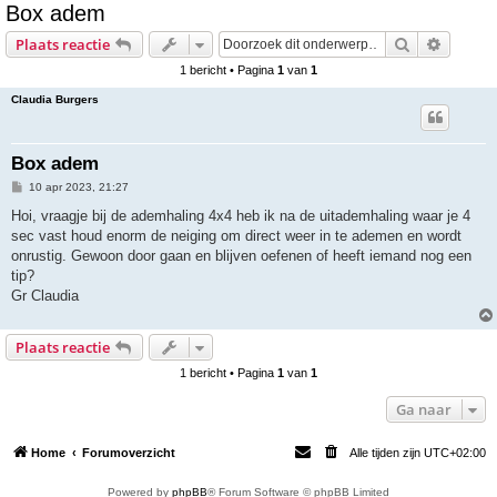
Box adem
e
Zoek
Uitgebr
Plaats reactie
k
1 bericht • Pagina
1
van
1
Claudia Burgers
Box adem
B
10 apr 2023, 21:27
e
r
Hoi, vraagje bij de ademhaling 4x4 heb ik na de uitademhaling waar je 4
i
sec vast houd enorm de neiging om direct weer in te ademen en wordt
c
h
onrustig. Gewoon door gaan en blijven oefenen of heeft iemand nog een
t
tip?
Gr Claudia
Plaats reactie
1 bericht • Pagina
1
van
1
Ga naar
Home
Forumoverzicht
Alle tijden zijn
UTC+02:00
Powered by
phpBB
® Forum Software © phpBB Limited