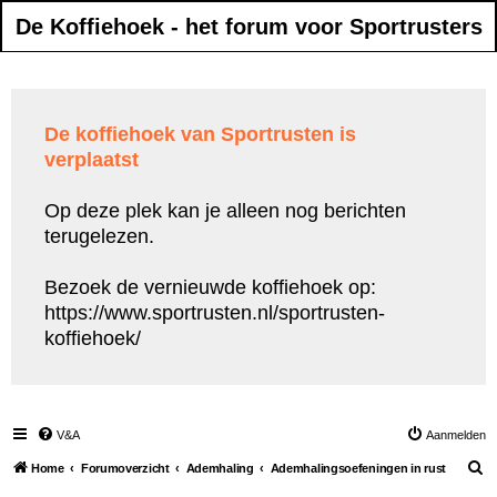
De Koffiehoek - het forum voor Sportrusters
De koffiehoek van Sportrusten is
verplaatst
Op deze plek kan je alleen nog berichten
terugelezen.
Bezoek de vernieuwde koffiehoek op:
https://www.sportrusten.nl/sportrusten-
koffiehoek/
V&A
Aanmelden
Z
Home
Forumoverzicht
Ademhaling
Ademhalingsoefeningen in rust
o