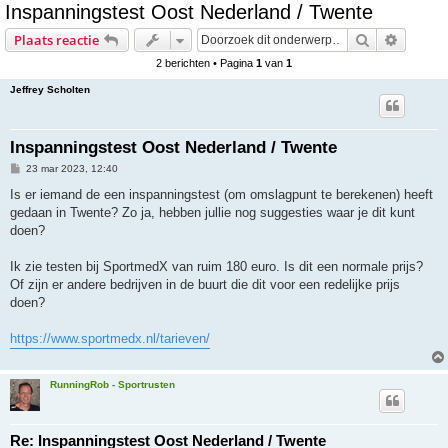
Inspanningstest Oost Nederland / Twente
e
Zoek
Uitgebr
Plaats reactie
k
2 berichten • Pagina
1
van
1
Jeffrey Scholten
Inspanningstest Oost Nederland / Twente
B
23 mar 2023, 12:40
e
r
Is er iemand de een inspanningstest (om omslagpunt te berekenen) heeft
i
gedaan in Twente? Zo ja, hebben jullie nog suggesties waar je dit kunt
c
h
doen?
t
Ik zie testen bij SportmedX van ruim 180 euro. Is dit een normale prijs?
Of zijn er andere bedrijven in de buurt die dit voor een redelijke prijs
doen?
https://www.sportmedx.nl/tarieven/
RunningRob - Sportrusten
Re: Inspanningstest Oost Nederland / Twente