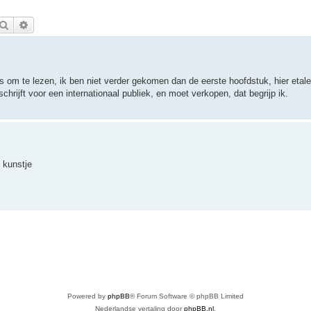
Zoek
Uitgebreid zoeken
om te lezen, ik ben niet verder gekomen dan de eerste hoofdstuk, hier etalee
 schrijft voor een internationaal publiek, en moet verkopen, dat begrijp ik.
 kunstje
Powered by
phpBB
® Forum Software © phpBB Limited
Nederlandse vertaling door
phpBB.nl
.