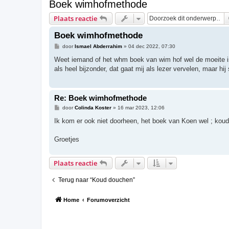
Boek wimhofmethode
Plaats reactie
Boek wimhofmethode
B
door
Ismael Abderrahim
»
04 dec 2022, 07:30
e
r
Weet iemand of het whm boek van wim hof wel de moeite is 
i
als heel bijzonder, dat gaat mij als lezer vervelen, maar hij
c
h
t
Re: Boek wimhofmethode
B
door
Colinda Koster
»
16 mar 2023, 12:06
e
r
Ik kom er ook niet doorheen, het boek van Koen wel ; koud
i
c
h
Groetjes
t
Plaats reactie
Terug naar “Koud douchen”
Home
Forumoverzicht