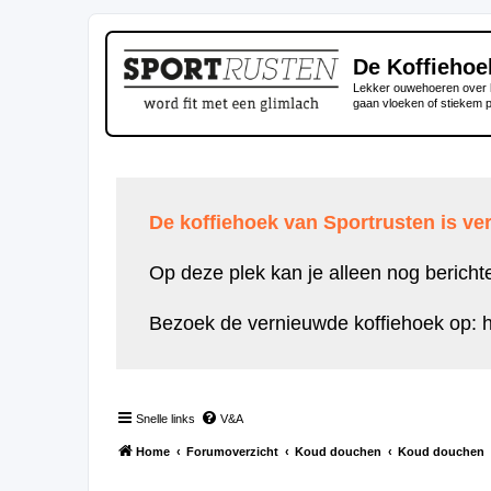
De Koffiehoe
Lekker ouwehoeren over h
gaan vloeken of stiekem 
De koffiehoek van Sportrusten is ver
Op deze plek kan je alleen nog bericht
Bezoek de vernieuwde koffiehoek op:
h
Snelle links
V&A
Home
Forumoverzicht
Koud douchen
Koud douchen