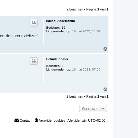
2 berichten • Pagina
1
van
1
Ismael Abderrahim
Berichten:
15
Lid geworden op:
16 mei 2022, 00:30
rt de auteur zichzelf
O
m
h
Colinda Koster
o
o
Berichten:
2
Lid geworden op:
16 mar 2023, 07:59
g
O
m
2 berichten • Pagina
1
van
1
h
o
o
Ga naar
g
Contact
Verwijder cookies
Alle tijden zijn
UTC+02:00