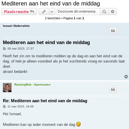
Mediteren aan het eind van de middag
e
Zoek
Uitgebr
Plaats reactie
k
2 berichten • Pagina
1
van
1
Ismael Abderrahim
Mediteren aan het eind van de middag
B
08 mar 2023, 17:37
e
r
Heeft het zin om te mediteren midden op de dag en aan het eind van de
i
dag, of heb je alleen voordeel als je het sochtends vroeg en savonds laat
c
h
doet.
t
alvast bedankt
RunningRob - Sportrusten
Re: Mediteren aan het eind van de middag
B
11 mar 2023, 19:48
e
r
Hoi Ismael,
i
c
h
Mediteren kan op ieder moment van de dag
t