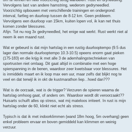
Vervolgens last van andere hamstring, wederom gedryneedled.
Voorzichtig opbouwen met verschillende trainingen en ondergrond:
interval, fartleg en duurloop tussen de 8-12 km. Geen probleem.
Vervolgens een duurloop van 15km, kuiten lopen vol, ik kan net thuis
komen zonder blessures.
Afijn. Tot nu nog 3x gedryneedled, het enige wat werkt. Rust werkt niet al
neem ik een maand rust.
Wat er gebeurd is dat mijn hartslag in een rustig duurlooptempo (9.5 dus
lager dan normale duurlooptempo 10.3-10.5) opeens enorm gaat pieken
(175-183) en die krijg ik met alle 3 de ademhalingstechnieken van
sportrusten niet omlaag. Dit gaat altijd in combinatie met een hoge
spierspanning in de benen, waardoor zeer kwetsbaar voor blessures. Het
is inmiddels maart en ik loop max een uur, maar zelfs dat blijkt nog te
veel en dat terwijl ik in okt de kustmarathon liep...hoed dan???
Wat is de oorzaak, wat is de trigger? Verzuren de spieren waarna de
hartslag omhoog gaat, of anders om. Waardoor wordt dit veroorzaakt??
Huisarts schuift alles op stress, wat mij mateloos irriteert. In rust is mijn
hartslag onder de 60, klinkt niet echt als stress.
Typisch is dat ik met indoorklimmen (wand 18m hoog, 5m overhang) geen
enkel probleem ervaar en boven gemiddeld kan klimmen en weinig
verzuur.