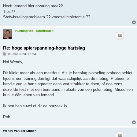
Heeft iemand hier ervaring mee??
Tips??
Stofwisselingsprobleem ?? voedselintolerantie ??
RunningRob - Sportrusten
Re: hoge spierspanning-hoge hartslag
B
03 mar 2023, 15:54
e
r
Hoi Wendy,
i
c
h
Dit klinkt meer als een meetfout. Als je hartslag plotseling omhoog schiet
t
tijdens een training dan ligt dat waarschijnlijk aan de meting. Probeer je
bandje van je hartslagmeter eens wat strakker te doen, of doe eens
dezelfde test met een borstband in plaats van een polsmeting. Misschien
kun je één lenen van iemand.
Ik ben benieuwd of dit de oorzaak is.
Rob
Wendy van der Linden