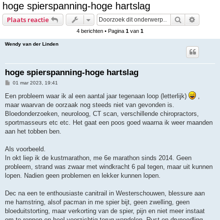
hoge spierspanning-hoge hartslag
e
Zoek
Uitgebr
Plaats reactie
k
4 berichten • Pagina
1
van
1
Wendy van der Linden
hoge spierspanning-hoge hartslag
B
01 mar 2023, 19:41
e
r
Een probleem waar ik al een aantal jaar tegenaan loop (letterlijk)
,
i
maar waarvan de oorzaak nog steeds niet van gevonden is.
c
h
Bloedonderzoeken, neuroloog, CT scan, verschillende chiropractors,
t
sportmasseurs etc etc. Het gaat een poos goed waarna ik weer maanden
aan het tobben ben.
Als voorbeeld.
In okt liep ik de kustmarathon, me 6e marathon sinds 2014. Geen
probleem, strand was zwaar met windkracht 6 pal tegen, maar uit kunnen
lopen. Nadien geen problemen en lekker kunnen lopen.
Dec na een te enthousiaste canitrail in Westerschouwen, blessure aan
me hamstring, alsof pacman in me spier bijt, geen zwelling, geen
bloeduitstorting, maar verkorting van de spier, pijn en niet meer instaat
om te rennen en heel voorzichtig terug wandelen. Rust en dryneedling.