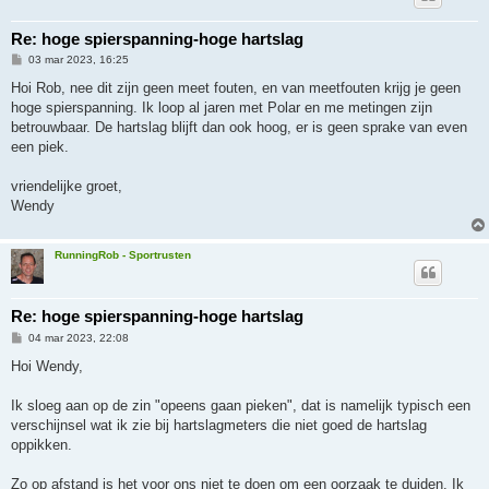
Re: hoge spierspanning-hoge hartslag
B
03 mar 2023, 16:25
e
r
Hoi Rob, nee dit zijn geen meet fouten, en van meetfouten krijg je geen
i
hoge spierspanning. Ik loop al jaren met Polar en me metingen zijn
c
h
betrouwbaar. De hartslag blijft dan ook hoog, er is geen sprake van even
t
een piek.
vriendelijke groet,
Wendy
RunningRob - Sportrusten
Re: hoge spierspanning-hoge hartslag
B
04 mar 2023, 22:08
e
r
Hoi Wendy,
i
c
h
Ik sloeg aan op de zin "opeens gaan pieken", dat is namelijk typisch een
t
verschijnsel wat ik zie bij hartslagmeters die niet goed de hartslag
oppikken.
Zo op afstand is het voor ons niet te doen om een oorzaak te duiden. Ik