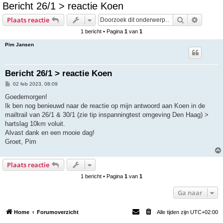
Bericht 26/1 > reactie Koen
e
Zoek
Uitgebr
Plaats reactie
k
1 bericht • Pagina
1
van
1
Pim Jansen
Bericht 26/1 > reactie Koen
B
02 feb 2023, 08:09
e
r
Goedemorgen!
i
Ik ben nog benieuwd naar de reactie op mijn antwoord aan Koen in de
c
h
mailtrail van 26/1 & 30/1 (zie tip inspanningtest omgeving Den Haag) >
t
hartslag 10km voluit.
Alvast dank en een mooie dag!
Groet, Pim
Plaats reactie
1 bericht • Pagina
1
van
1
Ga naar
Home
Forumoverzicht
Alle tijden zijn
UTC+02:00