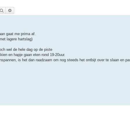
Zoek
Uitgebreid zoeken
aan gaat me prima af.
met lagere hartslag)
och wel de hele dag op de piste
skien en hapje gaan eten rond 19-20uur.
 inspannen, is het dan raadzaam om nog steeds het ontbijt over te slaan en p