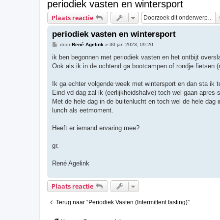
periodiek vasten en wintersport
Plaats reactie
periodiek vasten en wintersport
B
door
René Agelink
»
30 jan 2023, 09:20
e
r
ik ben begonnen met periodiek vasten en het ontbijt oversl
i
Ook als ik in de ochtend ga bootcampen of rondje fietsen (
c
h
t
Ik ga echter volgende week met wintersport en dan sta ik t
Eind vd dag zal ik (eerlijkheidshalve) toch wel gaan apres-
Met de hele dag in de buitenlucht en toch wel de hele dag
lunch als eetmoment.
Heeft er iemand ervaring mee?
gr.
René Agelink
Plaats reactie
Terug naar “Periodiek Vasten (Intermittent fasting)”