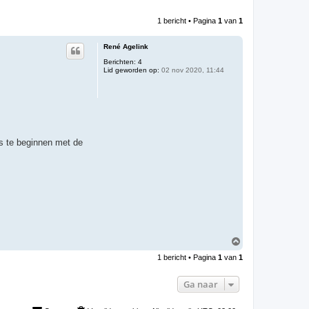
1 bericht • Pagina
1
van
1
René Agelink
Berichten:
4
Lid geworden op:
02 nov 2020, 11:44
as te beginnen met de
O
m
1 bericht • Pagina
1
van
1
h
o
o
Ga naar
g