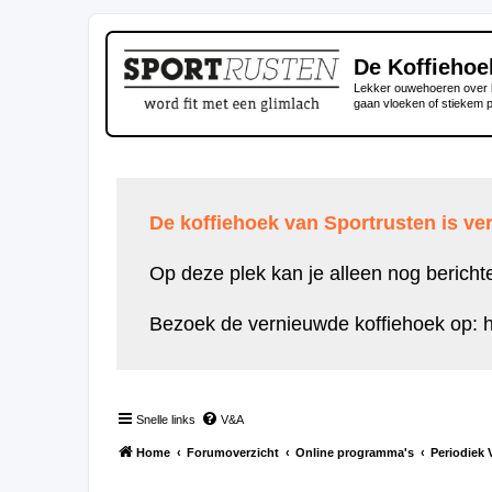
De Koffiehoe
Lekker ouwehoeren over h
gaan vloeken of stiekem 
De koffiehoek van Sportrusten is ver
Op deze plek kan je alleen nog bericht
Bezoek de vernieuwde koffiehoek op:
h
Snelle links
V&A
Home
Forumoverzicht
Online programma's
Periodiek 