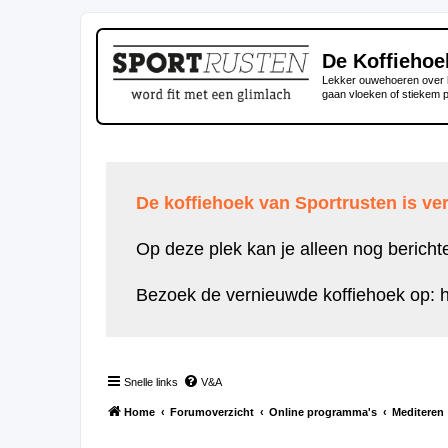
De Koffiehoe
Lekker ouwehoeren over h
gaan vloeken of stiekem 
De koffiehoek van Sportrusten is ver
Op deze plek kan je alleen nog bericht
Bezoek de vernieuwde koffiehoek op:
h
Snelle links
V&A
Home
Forumoverzicht
Online programma's
Mediteren