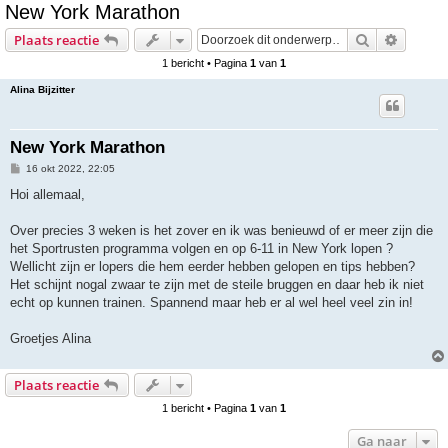
New York Marathon
e
Zoek
Uitgebr
Plaats reactie
k
1 bericht • Pagina
1
van
1
Alina Bijzitter
New York Marathon
B
16 okt 2022, 22:05
e
r
Hoi allemaal,
i
c
h
Over precies 3 weken is het zover en ik was benieuwd of er meer zijn die
t
het Sportrusten programma volgen en op 6-11 in New York lopen ?
Wellicht zijn er lopers die hem eerder hebben gelopen en tips hebben?
Het schijnt nogal zwaar te zijn met de steile bruggen en daar heb ik niet
echt op kunnen trainen. Spannend maar heb er al wel heel veel zin in!
Groetjes Alina
Plaats reactie
1 bericht • Pagina
1
van
1
Ga naar