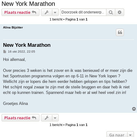
New York Marathon
e
Zoek
Uitgebr
Plaats reactie
k
1 bericht • Pagina
1
van
1
Alina Bijzitter
New York Marathon
B
16 okt 2022, 22:05
e
r
Hoi allemaal,
i
c
h
Over precies 3 weken is het zover en ik was benieuwd of er meer zijn die
t
het Sportrusten programma volgen en op 6-11 in New York lopen ?
Wellicht zijn er lopers die hem eerder hebben gelopen en tips hebben?
Het schijnt nogal zwaar te zijn met de steile bruggen en daar heb ik niet
echt op kunnen trainen. Spannend maar heb er al wel heel veel zin in!
Groetjes Alina
Plaats reactie
1 bericht • Pagina
1
van
1
Ga naar