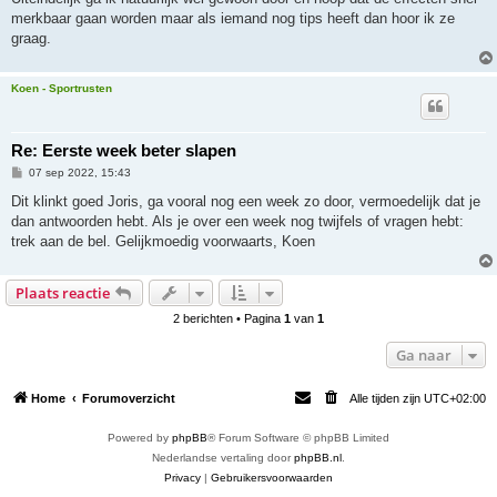
merkbaar gaan worden maar als iemand nog tips heeft dan hoor ik ze
graag.
Koen - Sportrusten
Re: Eerste week beter slapen
B
07 sep 2022, 15:43
e
r
Dit klinkt goed Joris, ga vooral nog een week zo door, vermoedelijk dat je
i
dan antwoorden hebt. Als je over een week nog twijfels of vragen hebt:
c
h
trek aan de bel. Gelijkmoedig voorwaarts, Koen
t
Plaats reactie
2 berichten • Pagina
1
van
1
Ga naar
Home
Forumoverzicht
Alle tijden zijn
UTC+02:00
Powered by
phpBB
® Forum Software © phpBB Limited
Nederlandse vertaling door
phpBB.nl
.
Privacy
|
Gebruikersvoorwaarden