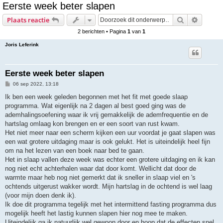
Eerste week beter slapen
e
Zoek
Uitgebr
Plaats reactie
k
2 berichten • Pagina
1
van
1
Joris Leferink
Eerste week beter slapen
B
06 sep 2022, 13:18
e
r
Ik ben een week geleden begonnen met het fit met goede slaap
i
programma. Wat eigenlijk na 2 dagen al best goed ging was de
c
h
ademhalingsoefening waar ik vrij gemakkelijk de ademfrequentie en de
t
hartslag omlaag kon brengen en er een soort van rust kwam.
Het niet meer naar een scherm kijken een uur voordat je gaat slapen was
een wat grotere uitdaging maar is ook gelukt. Het is uiteindelijk heel fijn
om na het lezen van een boek naar bed te gaan.
Het in slaap vallen deze week was echter een grotere uitdaging en ik kan
nog niet echt achterhalen waar dat door komt. Wellicht dat door de
warmte maar heb nog niet gemerkt dat ik sneller in slaap viel en 's
ochtends uitgerust wakker wordt. Mijn hartslag in de ochtend is wel laag
(voor mijn doen denk ik).
Ik doe dit programma tegelijk met het intermittend fasting programma dus
mogelijk heeft het lastig kunnen slapen hier nog mee te maken.
Uiteindelijk ga ik natuurlijk wel gewoon door en hoop dat de effecten snel