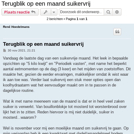
Terugblik op een maand suikervrij
e
Zoek
Uitgebr
Plaats reactie
k
2 berichten • Pagina
1
van
1
René Hoedelmans
Terugblik op een maand suikervrij
B
30 nov 2021, 21:21
e
r
Vandaag de laatste dag van een suikervrije maand. Het leek in bepaalde
i
opzichten op "5 kilo kwijt" en "Periodiek vasten", met name het beperkt
c
h
aantal eetmomenten op de dag (3 keer) en het mijden van zoetstoffen. Dit
t
maakte het, gezien de eerder ervaringen, makkelijker omdat ik wist waar
ik aan toe was. Verder laat suikervrij een stuk meer opties open dan
koolhydraatarm wat het eenvoudiger maakt om in te passen in de
dagelijkse routine.
Wat ik met name meeneem van de maand is dat er in heel veel zaken
suiker is verwerkt. Van bouillonblokje tot mosterd tot worstenbrood over
lijkt het in te zitten. Reden hiervoor is mij niet duidelijk, suiker in
mosterd...waarom?
Wel is november voor mij een moeilijke maand om suikervrij te gaan. Op
mijn verjaardag heb ik een kwarktaart met dadel/amandelmeel bodem