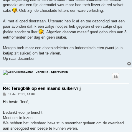
gemaakt wat een fijn alternatief was maar had toch liever de red velvet
cake
. Ook zijn de chocolade letters een ware verleiding.
Al met al goed doorstaan. Uiteraard heb ik af en toe gezondigd met een
paar avonden dat ik een zakje nootjes heb gegeten of een zakje chips
(beide zonder suiker
). Afgezien daarvan mezelf goed gehouden aan 3
eetmomenten per dag en geen suiker.
Morgen toch maar een chocoladeletter en Indonesisch eten (want ja in
ketjap zit suiker) om het te vieren.
Op naar december!
Janneke - Sportrusten
Re: Terugblik op een maand suikervrij
B
01 dec 2021, 14:09
e
r
Ha beste René,
i
c
h
Bedankt voor je bericht.
t
Mooi om te lezen.
We hebben het inderdaad bewust in november gedaan om de overdaad
aan snoepgoed een beetje te kunnen weren.