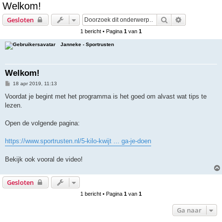
Welkom!
e
Zoek
Uitgebreid z
Gesloten
k
1 bericht • Pagina
1
van
1
Janneke - Sportrusten
Welkom!
B
18 apr 2019, 11:13
e
r
Voordat je begint met het programma is het goed om alvast wat tips te
i
lezen.
c
h
t
Open de volgende pagina:
https://www.sportrusten.nl/5-kilo-kwijt ... ga-je-doen
Bekijk ook vooral de video!
Gesloten
1 bericht • Pagina
1
van
1
Ga naar