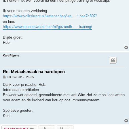
Ik herken het wel, vooral na een heel pittige training of wedstrijd.
i
c
h
Ik vond hier een verklaring:
t
https://www.volkskrant.nl/wetenschap/wa ... ~baa7c507/
en hier:
https://www.runnersworld.com/nl/gezondh ... -training/
Blijde groet,
Rob
Kurt Pijpers
Re: Metaalsmaak na hardlopen
B
03 mar 2019, 23:35
e
r
Dank voor je reactie, Rob.
i
Interessante artikelen.
c
h
En weer wat geleerd, gecombineerd met wat Wim Hof zo mooi laat weten
t
over adem en de invloed van kou op ons immuunsysteem.
Sportieve groeten,
Kurt