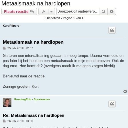
Metaalsmaak na hardlopen
e
Zoek
Uitgebr
Plaats reactie
k
3 berichten • Pagina
1
van
1
Kurt Pijpers
Metaalsmaak na hardlopen
B
25 feb 2019, 12:37
e
r
Gisteren een intervaltraining gedaan, in hoog tempo. Daarna vermoeid en
i
pas later bij het hoesten een metaalsmaak in mijn mond proeven. Ook de
c
h
dag erna. Hoe komt dit? (overigens maak ik me geen zorgen hierbij)
t
Benieuwd naar de reactie.
Zonnige groeten, Kurt
RunningRob - Sportrusten
Re: Metaalsmaak na hardlopen
B
26 feb 2019, 13:30
e
r