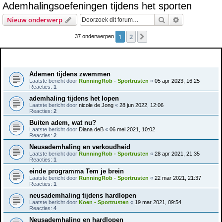
Ademhalingsoefeningen tijdens het sporten
e
Zoek
Uitgebreid z
Nieuw onderwerp
k
1
2
Volgende
37 onderwerpen
Onderwerpen
Ademen tijdens zwemmen
Laatste bericht door
RunningRob - Sportrusten
«
05 apr 2023, 16:25
Reacties:
1
ademhaling tijdens het lopen
Laatste bericht door
nicole de Jong
«
28 jun 2022, 12:06
Reacties:
2
Buiten adem, wat nu?
Laatste bericht door
Diana deB
«
06 mei 2021, 10:02
Reacties:
2
Neusademhaling en verkoudheid
Laatste bericht door
RunningRob - Sportrusten
«
28 apr 2021, 21:35
Reacties:
1
einde programma Tem je brein
Laatste bericht door
RunningRob - Sportrusten
«
22 mar 2021, 21:37
Reacties:
1
neusademhaling tijdens hardlopen
Laatste bericht door
Koen - Sportrusten
«
19 mar 2021, 09:54
Reacties:
4
Neusademhaling en hardlopen