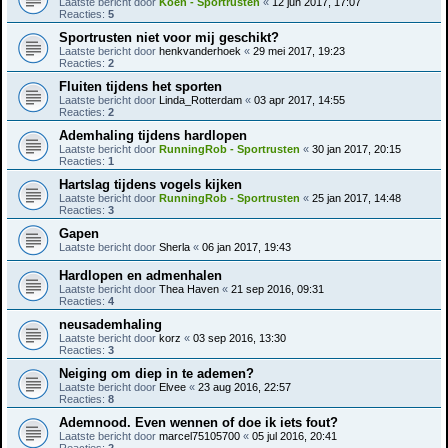
Laatste bericht door
Koen - Sportrusten
«
12 jun 2017, 17:07
Reacties:
5
Sportrusten niet voor mij geschikt?
Laatste bericht door
henkvanderhoek
«
29 mei 2017, 19:23
Reacties:
2
Fluiten tijdens het sporten
Laatste bericht door
Linda_Rotterdam
«
03 apr 2017, 14:55
Reacties:
2
Ademhaling tijdens hardlopen
Laatste bericht door
RunningRob - Sportrusten
«
30 jan 2017, 20:15
Reacties:
1
Hartslag tijdens vogels kijken
Laatste bericht door
RunningRob - Sportrusten
«
25 jan 2017, 14:48
Reacties:
3
Gapen
Laatste bericht door
Sherla
«
06 jan 2017, 19:43
Hardlopen en admenhalen
Laatste bericht door
Thea Haven
«
21 sep 2016, 09:31
Reacties:
4
neusademhaling
Laatste bericht door
korz
«
03 sep 2016, 13:30
Reacties:
3
Neiging om diep in te ademen?
Laatste bericht door
Elvee
«
23 aug 2016, 22:57
Reacties:
8
Ademnood. Even wennen of doe ik iets fout?
Laatste bericht door
marcel75105700
«
05 jul 2016, 20:41