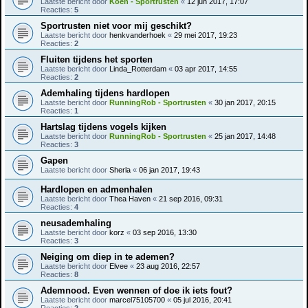
Laatste bericht door
Koen - Sportrusten
«
12 jun 2017, 17:07
Reacties:
5
Sportrusten niet voor mij geschikt?
Laatste bericht door
henkvanderhoek
«
29 mei 2017, 19:23
Reacties:
2
Fluiten tijdens het sporten
Laatste bericht door
Linda_Rotterdam
«
03 apr 2017, 14:55
Reacties:
2
Ademhaling tijdens hardlopen
Laatste bericht door
RunningRob - Sportrusten
«
30 jan 2017, 20:15
Reacties:
1
Hartslag tijdens vogels kijken
Laatste bericht door
RunningRob - Sportrusten
«
25 jan 2017, 14:48
Reacties:
3
Gapen
Laatste bericht door
Sherla
«
06 jan 2017, 19:43
Hardlopen en admenhalen
Laatste bericht door
Thea Haven
«
21 sep 2016, 09:31
Reacties:
4
neusademhaling
Laatste bericht door
korz
«
03 sep 2016, 13:30
Reacties:
3
Neiging om diep in te ademen?
Laatste bericht door
Elvee
«
23 aug 2016, 22:57
Reacties:
8
Ademnood. Even wennen of doe ik iets fout?
Laatste bericht door
marcel75105700
«
05 jul 2016, 20:41