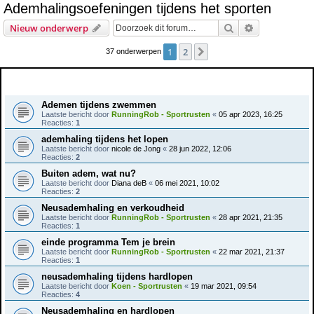
Ademhalingsoefeningen tijdens het sporten
e
Zoek
Uitgebreid z
Nieuw onderwerp
k
1
2
Volgende
37 onderwerpen
Onderwerpen
Ademen tijdens zwemmen
Laatste bericht door
RunningRob - Sportrusten
«
05 apr 2023, 16:25
Reacties:
1
ademhaling tijdens het lopen
Laatste bericht door
nicole de Jong
«
28 jun 2022, 12:06
Reacties:
2
Buiten adem, wat nu?
Laatste bericht door
Diana deB
«
06 mei 2021, 10:02
Reacties:
2
Neusademhaling en verkoudheid
Laatste bericht door
RunningRob - Sportrusten
«
28 apr 2021, 21:35
Reacties:
1
einde programma Tem je brein
Laatste bericht door
RunningRob - Sportrusten
«
22 mar 2021, 21:37
Reacties:
1
neusademhaling tijdens hardlopen
Laatste bericht door
Koen - Sportrusten
«
19 mar 2021, 09:54
Reacties:
4
Neusademhaling en hardlopen