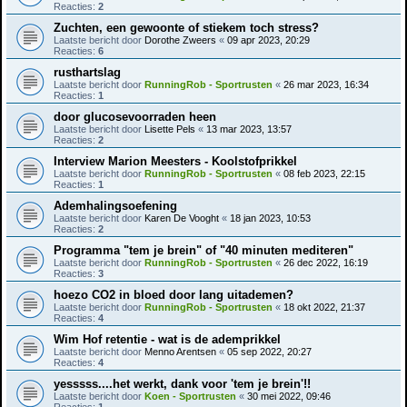
Reacties:
2
Zuchten, een gewoonte of stiekem toch stress?
Laatste bericht door
Dorothe Zweers
«
09 apr 2023, 20:29
Reacties:
6
rusthartslag
Laatste bericht door
RunningRob - Sportrusten
«
26 mar 2023, 16:34
Reacties:
1
door glucosevoorraden heen
Laatste bericht door
Lisette Pels
«
13 mar 2023, 13:57
Reacties:
2
Interview Marion Meesters - Koolstofprikkel
Laatste bericht door
RunningRob - Sportrusten
«
08 feb 2023, 22:15
Reacties:
1
Ademhalingsoefening
Laatste bericht door
Karen De Vooght
«
18 jan 2023, 10:53
Reacties:
2
Programma "tem je brein" of "40 minuten mediteren"
Laatste bericht door
RunningRob - Sportrusten
«
26 dec 2022, 16:19
Reacties:
3
hoezo CO2 in bloed door lang uitademen?
Laatste bericht door
RunningRob - Sportrusten
«
18 okt 2022, 21:37
Reacties:
4
Wim Hof retentie - wat is de ademprikkel
Laatste bericht door
Menno Arentsen
«
05 sep 2022, 20:27
Reacties:
4
yesssss....het werkt, dank voor 'tem je brein'!!
Laatste bericht door
Koen - Sportrusten
«
30 mei 2022, 09:46