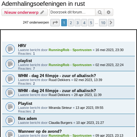
Ademhalingsoefeningen in rust
e
Zoek
Uitgebreid z
Nieuw onderwerp
k
Pagina
1
van
10
1
2
3
4
5
10
Volgende
247 onderwerpen
…
Onderwerpen
HRV
Laatste bericht door
RunningRob - Sportrusten
«
16 mei 2023, 23:30
Reacties:
1
playlist
Laatste bericht door
RunningRob - Sportrusten
«
02 mei 2023, 22:24
Reacties:
7
WHM - dag 24 filmpje - zuur of alkalisch?
Laatste bericht door
Ruud Dekkers
«
02 mei 2023, 13:39
Reacties:
2
WHM - dag 24 filmpje - zuur of alkalisch?
Laatste bericht door
Ruud Dekkers
«
28 apr 2023, 11:39
Playlist
Laatste bericht door
Miranda Sinteur
«
13 apr 2023, 09:55
Reacties:
2
Box adem
Laatste bericht door
Claudia Burgers
«
10 apr 2023, 21:27
Wanneer op de avond?
Laatste bericht door
RunningRob - Sportrusten
«
09 apr 2023, 23:13