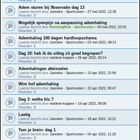
Reacties:
1
Adem sturen bij 9bservatie dag 13
Laatste bericht door
Janneke - Sportrusten
«
27 mei 2022, 12:36
Reacties:
3
Mogelijk spierpijn na aanpassing ademhaling
Laatste bericht door
RunningRob - Sportrusten
«
03 mei 2022, 22:53
Reacties:
1
Ademhaling 100 dagen hardloopschema
Laatste bericht door
Janneke - Sportrusten
«
03 mei 2022, 08:21
Reacties:
1
Dag 10: heb ik de uitleg zó goed begrepen?
Laatste bericht door
marlene koppen
«
26 apr 2022, 09:14
Reacties:
2
Ademhalingen afwisselen
Laatste bericht door
Janneke - Sportrusten
«
23 apr 2022, 22:58
Reacties:
3
Wim hof ademhaling
Laatste bericht door
Janneke - Sportrusten
«
22 apr 2022, 09:47
Reacties:
1
Dag 3: welke blz.?
Laatste bericht door
marlene koppen
«
19 apr 2022, 08:08
Reacties:
2
Lastig
Laatste bericht door
Janneke - Sportrusten
«
18 apr 2022, 10:21
Reacties:
1
Tem je brein: dag 1
Laatste bericht door
Janneke - Sportrusten
«
04 apr 2022, 12:20
Reacties:
3