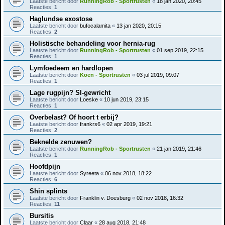
Laatste bericht door
RunningRob - Sportrusten
«
18 jan 2020, 20:45
Reacties:
1
Haglundse exostose
Laatste bericht door
bufocalamita
«
13 jan 2020, 20:15
Reacties:
2
Holistische behandeling voor hernia-rug
Laatste bericht door
RunningRob - Sportrusten
«
01 sep 2019, 22:15
Reacties:
1
Lymfoedeem en hardlopen
Laatste bericht door
Koen - Sportrusten
«
03 jul 2019, 09:07
Reacties:
1
Lage rugpijn? SI-gewricht
Laatste bericht door
Loeske
«
10 jun 2019, 23:15
Reacties:
1
Overbelast? Of hoort t erbij?
Laatste bericht door
frankrs6
«
02 apr 2019, 19:21
Reacties:
2
Beknelde zenuwen?
Laatste bericht door
RunningRob - Sportrusten
«
21 jan 2019, 21:46
Reacties:
1
Hoofdpijn
Laatste bericht door
Syreeta
«
06 nov 2018, 18:22
Reacties:
6
Shin splints
Laatste bericht door
Franklin v. Doesburg
«
02 nov 2018, 16:32
Reacties:
11
Bursitis
Laatste bericht door
Claar
«
28 aug 2018, 21:48