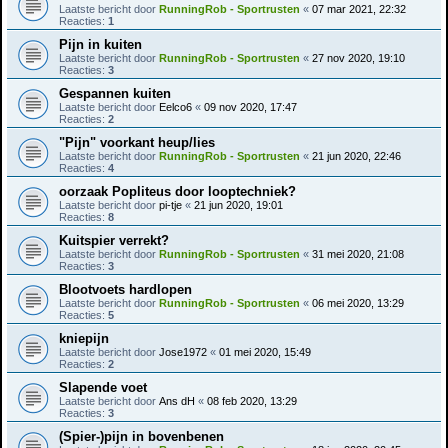
Laatste bericht door
RunningRob - Sportrusten
«
07 mar 2021, 22:32
Reacties:
1
Pijn in kuiten
Laatste bericht door
RunningRob - Sportrusten
«
27 nov 2020, 19:10
Reacties:
3
Gespannen kuiten
Laatste bericht door
Eelco6
«
09 nov 2020, 17:47
Reacties:
2
"Pijn" voorkant heup/lies
Laatste bericht door
RunningRob - Sportrusten
«
21 jun 2020, 22:46
Reacties:
4
oorzaak Popliteus door looptechniek?
Laatste bericht door
pi-tje
«
21 jun 2020, 19:01
Reacties:
8
Kuitspier verrekt?
Laatste bericht door
RunningRob - Sportrusten
«
31 mei 2020, 21:08
Reacties:
3
Blootvoets hardlopen
Laatste bericht door
RunningRob - Sportrusten
«
06 mei 2020, 13:29
Reacties:
5
kniepijn
Laatste bericht door
Jose1972
«
01 mei 2020, 15:49
Reacties:
2
Slapende voet
Laatste bericht door
Ans dH
«
08 feb 2020, 13:29
Reacties:
3
(Spier-)pijn in bovenbenen