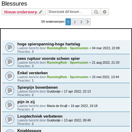
Blessures
e
Zoek
Uitgebreid z
Nieuw onderwerp
k
1
2
3
Volgende
59 onderwerpen
Onderwerpen
hoge spierspanning-hoge hartslag
Laatste bericht door
RunningRob - Sportrusten
«
04 mar 2023, 22:08
Reacties:
3
pees ruptuur voorste scheen spier
Laatste bericht door
RunningRob - Sportrusten
«
21 aug 2022, 21:33
Reacties:
3
Enkel versterken
Laatste bericht door
RunningRob - Sportrusten
«
15 mei 2022, 13:44
Reacties:
1
Spierpijn bovenbenen
Laatste bericht door
Guidootje
«
17 apr 2022, 22:13
Reacties:
2
pijn in zij
Laatste bericht door
Maria de Kruijf
«
16 apr 2022, 19:18
Reacties:
2
Looptechniek verbeteren
Laatste bericht door
Guidootje
«
13 apr 2022, 09:49
Reacties:
2
Knieblessure