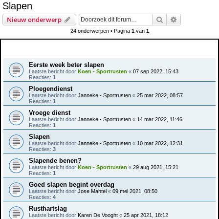
Slapen
e
Zoek
Uitgebreid z
Nieuw onderwerp
k
24 onderwerpen • Pagina
1
van
1
Onderwerpen
Eerste week beter slapen
Laatste bericht door
Koen - Sportrusten
«
07 sep 2022, 15:43
Reacties:
1
Ploegendienst
Laatste bericht door
Janneke - Sportrusten
«
25 mar 2022, 08:57
Reacties:
1
Vroege dienst
Laatste bericht door
Janneke - Sportrusten
«
14 mar 2022, 11:46
Reacties:
1
Slapen
Laatste bericht door
Janneke - Sportrusten
«
10 mar 2022, 12:31
Reacties:
3
Slapende benen?
Laatste bericht door
Koen - Sportrusten
«
29 aug 2021, 15:21
Reacties:
1
Goed slapen begint overdag
Laatste bericht door
Jose Mantel
«
09 mei 2021, 08:50
Reacties:
4
Rusthartslag
Laatste bericht door
Karen De Vooght
«
25 apr 2021, 18:12