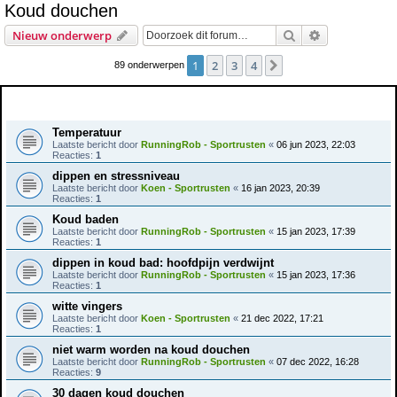
Koud douchen
e
Zoek
Uitgebreid z
Nieuw onderwerp
k
1
2
3
4
Volgende
89 onderwerpen
Onderwerpen
Temperatuur
Laatste bericht door
RunningRob - Sportrusten
«
06 jun 2023, 22:03
Reacties:
1
dippen en stressniveau
Laatste bericht door
Koen - Sportrusten
«
16 jan 2023, 20:39
Reacties:
1
Koud baden
Laatste bericht door
RunningRob - Sportrusten
«
15 jan 2023, 17:39
Reacties:
1
dippen in koud bad: hoofdpijn verdwijnt
Laatste bericht door
RunningRob - Sportrusten
«
15 jan 2023, 17:36
Reacties:
1
witte vingers
Laatste bericht door
Koen - Sportrusten
«
21 dec 2022, 17:21
Reacties:
1
niet warm worden na koud douchen
Laatste bericht door
RunningRob - Sportrusten
«
07 dec 2022, 16:28
Reacties:
9
30 dagen koud douchen