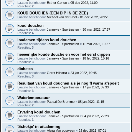
Laatste bericht door
Esther Gense
«
05 dec 2022, 11:00
Reacties:
2
KOUD DOUCHEN (EEN DIP IN DE ZEE)
Laatste bericht door
Michael van der Poel
«
01 dec 2022, 20:22
koud douchen
Laatste bericht door
Janneke - Sportrusten
«
30 mar 2022, 17:37
Reacties:
4
inademen tijdens koud douchen
Laatste bericht door
Janneke - Sportrusten
«
11 mar 2022, 10:27
Reacties:
3
heeeerlijke koude douche en voor het eerst dippen
Laatste bericht door
Janneke - Sportrusten
«
18 feb 2022, 10:16
Reacties:
3
diabetes
Laatste bericht door
Gerrit Hilhorst
«
23 jan 2022, 10:45
Reacties:
3
Resultaat van koud douchen als je nog ff warm afspoelt
Laatste bericht door
Janneke - Sportrusten
«
17 jan 2022, 09:33
Reacties:
3
Watertemperatuur
Laatste bericht door
Pascal De Bremme
«
05 jan 2022, 11:15
Reacties:
2
Ervaring koud douchen
Laatste bericht door
Janneke - Sportrusten
«
04 jan 2022, 22:23
Reacties:
1
'Schokje' in uitademing
Laatste bericht door
Aletta Van oostveen
«
23 dec 2021, 07:01