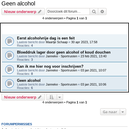
Geen alcohol
e
Zoek
Uitgebreid z
Nieuw onderwerp
k
4 onderwerpen • Pagina
1
van
1
Onderwerpen
Eerst alcoholvrije dag is een feit
Laatste bericht door
Maartje Schaap
«
30 apr 2023, 17:58
Reacties:
4
Bloeddruk lager door geen alcohol of koud douchen
Laatste bericht door
Janneke - Sportrusten
«
23 feb 2021, 13:40
Reacties:
3
Kan ik me hier nog voor inschrijven?
Laatste bericht door
Janneke - Sportrusten
«
03 jan 2021, 10:07
Reacties:
8
Geen alcohol
Laatste bericht door
Janneke - Sportrusten
«
03 jan 2021, 10:06
Reacties:
6
Nieuw onderwerp
4 onderwerpen • Pagina
1
van
1
Ga naar
FORUMPERMISSIES