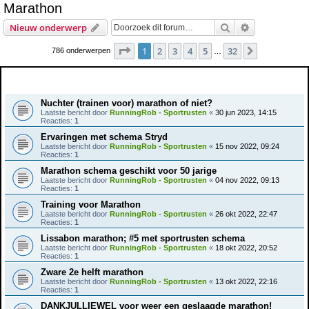
Marathon
e
Zoek
Uitgebreid z
Nieuw onderwerp
k
Pagina
1
van
32
1
2
3
4
5
32
Volgende
786 onderwerpen
…
Onderwerpen
Nuchter (trainen voor) marathon of niet?
Laatste bericht door
RunningRob - Sportrusten
«
30 jun 2023, 14:15
Reacties:
1
Ervaringen met schema Stryd
Laatste bericht door
RunningRob - Sportrusten
«
15 nov 2022, 09:24
Reacties:
1
Marathon schema geschikt voor 50 jarige
Laatste bericht door
RunningRob - Sportrusten
«
04 nov 2022, 09:13
Reacties:
1
Training voor Marathon
Laatste bericht door
RunningRob - Sportrusten
«
26 okt 2022, 22:47
Reacties:
1
Lissabon marathon; #5 met sportrusten schema
Laatste bericht door
RunningRob - Sportrusten
«
18 okt 2022, 20:52
Reacties:
1
Zware 2e helft marathon
Laatste bericht door
RunningRob - Sportrusten
«
13 okt 2022, 22:16
Reacties:
1
DANKJULLIEWEL voor weer een geslaagde marathon!