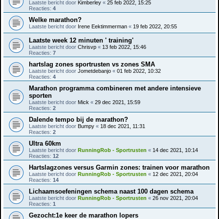
Laatste bericht door
Kimberley
«
25 feb 2022, 15:25
Reacties:
4
Welke marathon?
Laatste bericht door
Irene Eektimmerman
«
19 feb 2022, 20:55
Laatste week 12 minuten ' training'
Laatste bericht door
Chrisvp
«
13 feb 2022, 15:46
Reacties:
7
hartslag zones sportrusten vs zones SMA
Laatste bericht door
Jometdebanjo
«
01 feb 2022, 10:32
Reacties:
4
Marathon programma combineren met andere intensieve
sporten
Laatste bericht door
Mick
«
29 dec 2021, 15:59
Reacties:
2
Dalende tempo bij de marathon?
Laatste bericht door
Bumpy
«
18 dec 2021, 11:31
Reacties:
2
Ultra 60km
Laatste bericht door
RunningRob - Sportrusten
«
14 dec 2021, 10:14
Reacties:
12
Hartslagzones versus Garmin zones: trainen voor marathon
Laatste bericht door
RunningRob - Sportrusten
«
12 dec 2021, 20:04
Reacties:
14
Lichaamsoefeningen schema naast 100 dagen schema
Laatste bericht door
RunningRob - Sportrusten
«
26 nov 2021, 20:04
Reacties:
1
Gezocht:1e keer de marathon lopers