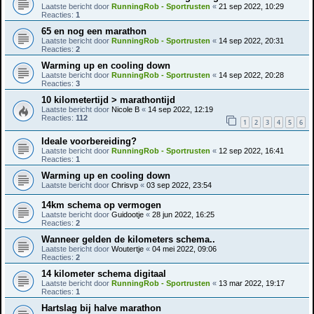
Laatste bericht door
RunningRob - Sportrusten
«
21 sep 2022, 10:29
Reacties:
1
65 en nog een marathon
Laatste bericht door
RunningRob - Sportrusten
«
14 sep 2022, 20:31
Reacties:
2
Warming up en cooling down
Laatste bericht door
RunningRob - Sportrusten
«
14 sep 2022, 20:28
Reacties:
3
10 kilometertijd > marathontijd
Laatste bericht door
Nicole B
«
14 sep 2022, 12:19
Reacties:
112
1
2
3
4
5
6
Ideale voorbereiding?
Laatste bericht door
RunningRob - Sportrusten
«
12 sep 2022, 16:41
Reacties:
1
Warming up en cooling down
Laatste bericht door
Chrisvp
«
03 sep 2022, 23:54
14km schema op vermogen
Laatste bericht door
Guidootje
«
28 jun 2022, 16:25
Reacties:
2
Wanneer gelden de kilometers schema..
Laatste bericht door
Woutertje
«
04 mei 2022, 09:06
Reacties:
2
14 kilometer schema digitaal
Laatste bericht door
RunningRob - Sportrusten
«
13 mar 2022, 19:17
Reacties:
1
Hartslag bij halve marathon