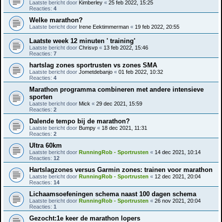
Laatste bericht door
Kimberley
«
25 feb 2022, 15:25
Reacties:
4
Welke marathon?
Laatste bericht door
Irene Eektimmerman
«
19 feb 2022, 20:55
Laatste week 12 minuten ' training'
Laatste bericht door
Chrisvp
«
13 feb 2022, 15:46
Reacties:
7
hartslag zones sportrusten vs zones SMA
Laatste bericht door
Jometdebanjo
«
01 feb 2022, 10:32
Reacties:
4
Marathon programma combineren met andere intensieve
sporten
Laatste bericht door
Mick
«
29 dec 2021, 15:59
Reacties:
2
Dalende tempo bij de marathon?
Laatste bericht door
Bumpy
«
18 dec 2021, 11:31
Reacties:
2
Ultra 60km
Laatste bericht door
RunningRob - Sportrusten
«
14 dec 2021, 10:14
Reacties:
12
Hartslagzones versus Garmin zones: trainen voor marathon
Laatste bericht door
RunningRob - Sportrusten
«
12 dec 2021, 20:04
Reacties:
14
Lichaamsoefeningen schema naast 100 dagen schema
Laatste bericht door
RunningRob - Sportrusten
«
26 nov 2021, 20:04
Reacties:
1
Gezocht:1e keer de marathon lopers