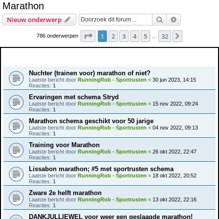
Marathon
e
Zoek
Uitgebreid z
Nieuw onderwerp
k
Pagina
1
van
32
1
2
3
4
5
32
Volgende
786 onderwerpen
…
Onderwerpen
Nuchter (trainen voor) marathon of niet?
Laatste bericht door
RunningRob - Sportrusten
«
30 jun 2023, 14:15
Reacties:
1
Ervaringen met schema Stryd
Laatste bericht door
RunningRob - Sportrusten
«
15 nov 2022, 09:24
Reacties:
1
Marathon schema geschikt voor 50 jarige
Laatste bericht door
RunningRob - Sportrusten
«
04 nov 2022, 09:13
Reacties:
1
Training voor Marathon
Laatste bericht door
RunningRob - Sportrusten
«
26 okt 2022, 22:47
Reacties:
1
Lissabon marathon; #5 met sportrusten schema
Laatste bericht door
RunningRob - Sportrusten
«
18 okt 2022, 20:52
Reacties:
1
Zware 2e helft marathon
Laatste bericht door
RunningRob - Sportrusten
«
13 okt 2022, 22:16
Reacties:
1
DANKJULLIEWEL voor weer een geslaagde marathon!