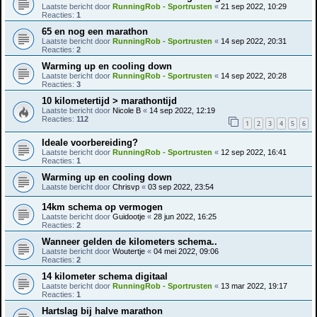
Laatste bericht door
RunningRob - Sportrusten
«
21 sep 2022, 10:29
Reacties:
1
65 en nog een marathon
Laatste bericht door
RunningRob - Sportrusten
«
14 sep 2022, 20:31
Reacties:
2
Warming up en cooling down
Laatste bericht door
RunningRob - Sportrusten
«
14 sep 2022, 20:28
Reacties:
3
10 kilometertijd > marathontijd
Laatste bericht door
Nicole B
«
14 sep 2022, 12:19
Reacties:
112
1
2
3
4
5
6
Ideale voorbereiding?
Laatste bericht door
RunningRob - Sportrusten
«
12 sep 2022, 16:41
Reacties:
1
Warming up en cooling down
Laatste bericht door
Chrisvp
«
03 sep 2022, 23:54
14km schema op vermogen
Laatste bericht door
Guidootje
«
28 jun 2022, 16:25
Reacties:
2
Wanneer gelden de kilometers schema..
Laatste bericht door
Woutertje
«
04 mei 2022, 09:06
Reacties:
2
14 kilometer schema digitaal
Laatste bericht door
RunningRob - Sportrusten
«
13 mar 2022, 19:17
Reacties:
1
Hartslag bij halve marathon