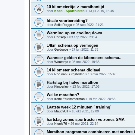
10 kilometertijd > marathontijd
door
Koen - Sportrusten
»
13 jul 2015, 15:45
Ideale voorbereiding?
door
Sofie Rogge
»
05 sep 2022, 21:21
Warming up en cooling down
door
Chrisvp
»
03 sep 2022, 23:54
14km schema op vermogen
door
Guidootje
»
27 jun 2022, 11:33
Wanneer gelden de kilometers schema..
door
Woutertje
»
03 mei 2022, 19:35
14 kilometer schema digitaal
door
Ron van Burgsteden
»
13 mar 2022, 15:48
Hartslag bij halve marathon
door
Kimberley
»
13 feb 2022, 17:05
Welke marathon?
door
Irene Eektimmerman
»
19 feb 2022, 20:55
Laatste week 12 minuten ' training'
door
MaudyUit
»
18 okt 2021, 12:09
hartslag zones sportrusten vs zones SMA
door
Nicole76
»
26 mei 2021, 22:14
Marathon programma combineren met andere i