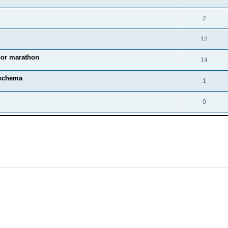
2
12
oor marathon
14
 schema
1
0