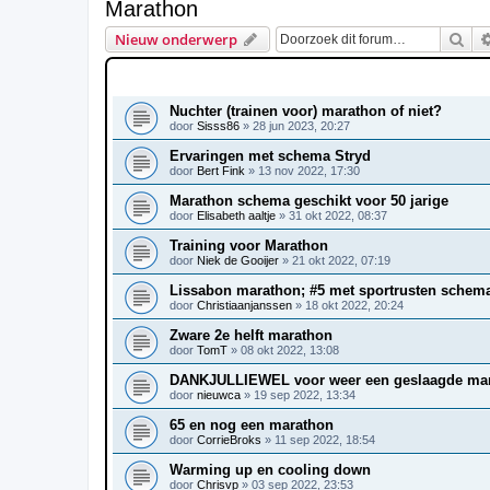
Marathon
Zoe
Nieuw onderwerp
ONDERWERPEN
Nuchter (trainen voor) marathon of niet?
door
Sisss86
»
28 jun 2023, 20:27
Ervaringen met schema Stryd
door
Bert Fink
»
13 nov 2022, 17:30
Marathon schema geschikt voor 50 jarige
door
Elisabeth aaltje
»
31 okt 2022, 08:37
Training voor Marathon
door
Niek de Gooijer
»
21 okt 2022, 07:19
Lissabon marathon; #5 met sportrusten schem
door
Christiaanjanssen
»
18 okt 2022, 20:24
Zware 2e helft marathon
door
TomT
»
08 okt 2022, 13:08
DANKJULLIEWEL voor weer een geslaagde mar
door
nieuwca
»
19 sep 2022, 13:34
65 en nog een marathon
door
CorrieBroks
»
11 sep 2022, 18:54
Warming up en cooling down
door
Chrisvp
»
03 sep 2022, 23:53