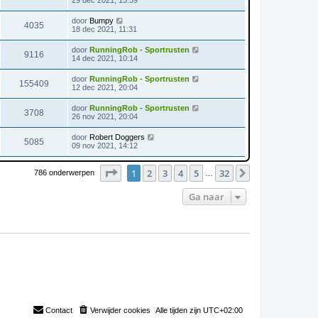
29 dec 2021, 15:59
door
Bumpy
4035
18 dec 2021, 11:31
door
RunningRob - Sportrusten
9116
14 dec 2021, 10:14
door
RunningRob - Sportrusten
155409
12 dec 2021, 20:04
door
RunningRob - Sportrusten
3708
26 nov 2021, 20:04
door
Robert Doggers
5085
09 nov 2021, 14:12
Pagina
1
van
32
1
2
3
4
5
32
Volgende
786 onderwerpen
…
Ga naar
Contact
Verwijder cookies
Alle tijden zijn
UTC+02:00