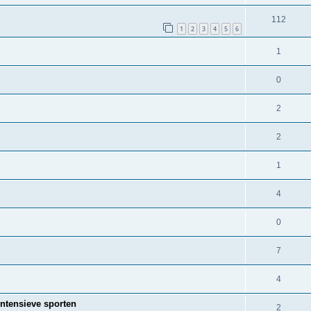
112
1
2
3
4
5
6
1
0
2
2
1
4
0
7
4
ntensieve sporten
2