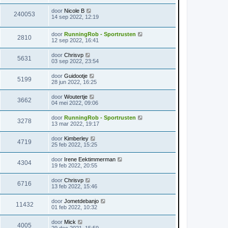
door
Nicole B
240053
14 sep 2022, 12:19
door
RunningRob - Sportrusten
2810
12 sep 2022, 16:41
door
Chrisvp
5631
03 sep 2022, 23:54
door
Guidootje
5199
28 jun 2022, 16:25
door
Woutertje
3662
04 mei 2022, 09:06
door
RunningRob - Sportrusten
3278
13 mar 2022, 19:17
door
Kimberley
4719
25 feb 2022, 15:25
door
Irene Eektimmerman
4304
19 feb 2022, 20:55
door
Chrisvp
6716
13 feb 2022, 15:46
door
Jometdebanjo
11432
01 feb 2022, 10:32
door
Mick
4005