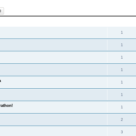
k
Uitgebreid zoeken
REACTIES
1
1
1
1
a
1
1
athon!
1
2
3