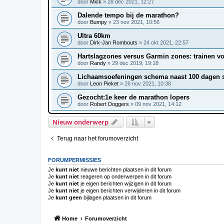
door
Mick
»
28 dec 2021, 12:27
Dalende tempo bij de marathon?
door
Bumpy
»
23 nov 2021, 10:56
Ultra 60km
door
Dirk-Jan Rombouts
»
24 okt 2021, 22:57
Hartslagzones versus Garmin zones: trainen v
door
Randy
»
29 dec 2019, 19:18
Lichaamsoefeningen schema naast 100 dagen
door
Leon Pieket
»
26 nov 2021, 10:38
Gezocht:1e keer de marathon lopers
door
Robert Doggers
»
09 nov 2021, 14:12
Nieuw onderwerp
Terug naar het forumoverzicht
FORUMPERMISSIES
Je
kunt niet
nieuwe berichten plaatsen in dit forum
Je
kunt niet
reageren op onderwerpen in dit forum
Je
kunt niet
je eigen berichten wijzigen in dit forum
Je
kunt niet
je eigen berichten verwijderen in dit forum
Je
kunt geen
bijlagen plaatsen in dit forum
Home
Forumoverzicht