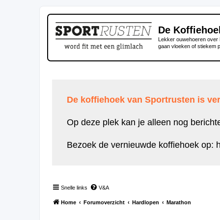
De Koffiehoe
Lekker ouwehoeren over h
gaan vloeken of stiekem 
De koffiehoek van Sportrusten is ver
Op deze plek kan je alleen nog bericht
Bezoek de vernieuwde koffiehoek op:
h
Snelle links
V&A
Home
Forumoverzicht
Hardlopen
Marathon