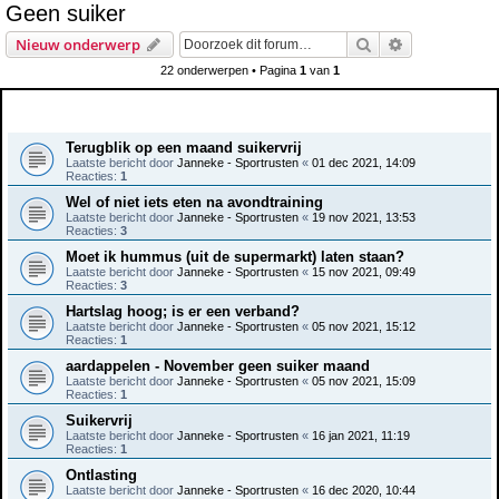
Geen suiker
e
Zoek
Uitgebreid z
Nieuw onderwerp
k
22 onderwerpen • Pagina
1
van
1
Onderwerpen
Terugblik op een maand suikervrij
Laatste bericht door
Janneke - Sportrusten
«
01 dec 2021, 14:09
Reacties:
1
Wel of niet iets eten na avondtraining
Laatste bericht door
Janneke - Sportrusten
«
19 nov 2021, 13:53
Reacties:
3
Moet ik hummus (uit de supermarkt) laten staan?
Laatste bericht door
Janneke - Sportrusten
«
15 nov 2021, 09:49
Reacties:
3
Hartslag hoog; is er een verband?
Laatste bericht door
Janneke - Sportrusten
«
05 nov 2021, 15:12
Reacties:
1
aardappelen - November geen suiker maand
Laatste bericht door
Janneke - Sportrusten
«
05 nov 2021, 15:09
Reacties:
1
Suikervrij
Laatste bericht door
Janneke - Sportrusten
«
16 jan 2021, 11:19
Reacties:
1
Ontlasting
Laatste bericht door
Janneke - Sportrusten
«
16 dec 2020, 10:44