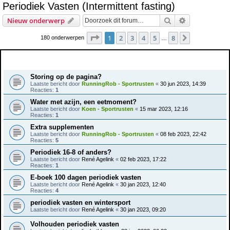
Periodiek Vasten (Intermittent fasting)
e
Zoek
Uitgebreid z
Nieuw onderwerp
k
Pagina
1
van
8
1
2
3
4
5
8
Volgende
180 onderwerpen
…
Onderwerpen
Storing op de pagina?
Laatste bericht door
RunningRob - Sportrusten
«
30 jun 2023, 14:39
Reacties:
1
Water met azijn, een eetmoment?
Laatste bericht door
Koen - Sportrusten
«
15 mar 2023, 12:16
Reacties:
1
Extra supplementen
Laatste bericht door
RunningRob - Sportrusten
«
08 feb 2023, 22:42
Reacties:
5
Periodiek 16-8 of anders?
Laatste bericht door
René Agelink
«
02 feb 2023, 17:22
Reacties:
1
E-boek 100 dagen periodiek vasten
Laatste bericht door
René Agelink
«
30 jan 2023, 12:40
Reacties:
4
periodiek vasten en wintersport
Laatste bericht door
René Agelink
«
30 jan 2023, 09:20
Volhouden periodiek vasten