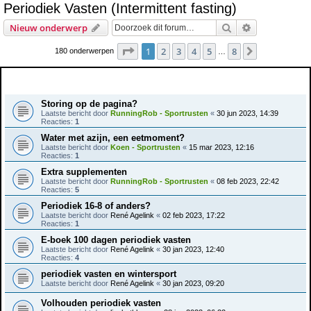
Periodiek Vasten (Intermittent fasting)
e
Zoek
Uitgebreid z
Nieuw onderwerp
k
Pagina
1
van
8
1
2
3
4
5
8
Volgende
180 onderwerpen
…
Onderwerpen
Storing op de pagina?
Laatste bericht door
RunningRob - Sportrusten
«
30 jun 2023, 14:39
Reacties:
1
Water met azijn, een eetmoment?
Laatste bericht door
Koen - Sportrusten
«
15 mar 2023, 12:16
Reacties:
1
Extra supplementen
Laatste bericht door
RunningRob - Sportrusten
«
08 feb 2023, 22:42
Reacties:
5
Periodiek 16-8 of anders?
Laatste bericht door
René Agelink
«
02 feb 2023, 17:22
Reacties:
1
E-boek 100 dagen periodiek vasten
Laatste bericht door
René Agelink
«
30 jan 2023, 12:40
Reacties:
4
periodiek vasten en wintersport
Laatste bericht door
René Agelink
«
30 jan 2023, 09:20
Volhouden periodiek vasten