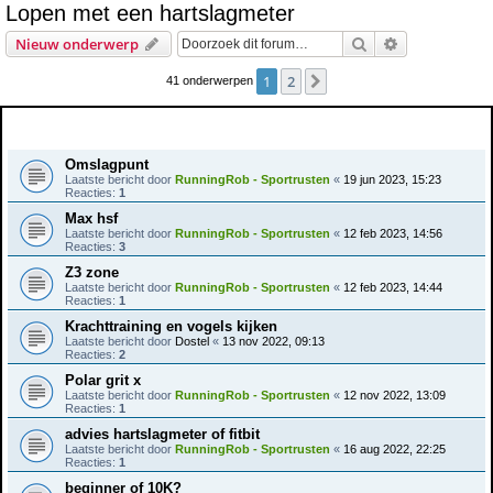
Lopen met een hartslagmeter
e
Zoek
Uitgebreid z
Nieuw onderwerp
k
1
2
Volgende
41 onderwerpen
Onderwerpen
Omslagpunt
Laatste bericht door
RunningRob - Sportrusten
«
19 jun 2023, 15:23
Reacties:
1
Max hsf
Laatste bericht door
RunningRob - Sportrusten
«
12 feb 2023, 14:56
Reacties:
3
Z3 zone
Laatste bericht door
RunningRob - Sportrusten
«
12 feb 2023, 14:44
Reacties:
1
Krachttraining en vogels kijken
Laatste bericht door
Dostel
«
13 nov 2022, 09:13
Reacties:
2
Polar grit x
Laatste bericht door
RunningRob - Sportrusten
«
12 nov 2022, 13:09
Reacties:
1
advies hartslagmeter of fitbit
Laatste bericht door
RunningRob - Sportrusten
«
16 aug 2022, 22:25
Reacties:
1
beginner of 10K?