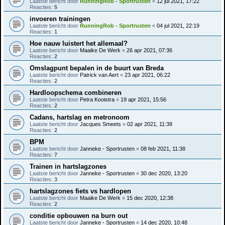
Laatste bericht door
RunningRob - Sportrusten
«
12 jul 2021, 17:22
Reacties:
5
invoeren trainingen
Laatste bericht door
RunningRob - Sportrusten
«
04 jul 2021, 22:19
Reacties:
1
Hoe nauw luistert het allemaal?
Laatste bericht door
Maaike De Werk
«
26 apr 2021, 07:36
Reacties:
2
Omslagpunt bepalen in de buurt van Breda
Laatste bericht door
Patrick van Aert
«
23 apr 2021, 06:22
Reacties:
2
Hardloopschema combineren
Laatste bericht door
Petra Kooistra
«
19 apr 2021, 15:56
Reacties:
2
Cadans, hartslag en metronoom
Laatste bericht door
Jacques Smeets
«
02 apr 2021, 11:38
Reacties:
2
BPM
Laatste bericht door
Janneke - Sportrusten
«
08 feb 2021, 11:38
Reacties:
7
Trainen in hartslagzones
Laatste bericht door
Janneke - Sportrusten
«
30 dec 2020, 13:20
Reacties:
3
hartslagzones fiets vs hardlopen
Laatste bericht door
Maaike De Werk
«
15 dec 2020, 12:38
Reacties:
2
conditie opbouwen na burn out
Laatste bericht door
Janneke - Sportrusten
«
14 dec 2020, 10:48