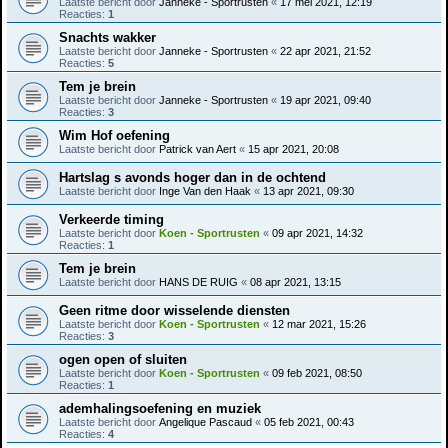
Laatste bericht door
Janneke - Sportrusten
«
17 mei 2021, 12:19
Reacties:
1
Snachts wakker
Laatste bericht door
Janneke - Sportrusten
«
22 apr 2021, 21:52
Reacties:
5
Tem je brein
Laatste bericht door
Janneke - Sportrusten
«
19 apr 2021, 09:40
Reacties:
3
Wim Hof oefening
Laatste bericht door
Patrick van Aert
«
15 apr 2021, 20:08
Hartslag s avonds hoger dan in de ochtend
Laatste bericht door
Inge Van den Haak
«
13 apr 2021, 09:30
Verkeerde timing
Laatste bericht door
Koen - Sportrusten
«
09 apr 2021, 14:32
Reacties:
1
Tem je brein
Laatste bericht door
HANS DE RUIG
«
08 apr 2021, 13:15
Geen ritme door wisselende diensten
Laatste bericht door
Koen - Sportrusten
«
12 mar 2021, 15:26
Reacties:
3
ogen open of sluiten
Laatste bericht door
Koen - Sportrusten
«
09 feb 2021, 08:50
Reacties:
1
ademhalingsoefening en muziek
Laatste bericht door
Angelique Pascaud
«
05 feb 2021, 00:43
Reacties:
4