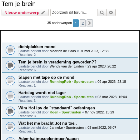
Tem je brein
e
Zoek
Uitgebreid z
Nieuw onderwerp
k
1
2
Volgende
35 onderwerpen
Onderwerpen
dichtplakken mond
Laatste bericht door
Maarten de Haas
«
01 mei 2023, 12:33
Reacties:
2
Tem je brein is verademing geworden??
Laatste bericht door
Wendy van der Linden
«
29 apr 2023, 20:22
Reacties:
6
Slapen met tape op de mond
Laatste bericht door
RunningRob - Sportrusten
«
09 apr 2023, 23:18
Reacties:
1
Hartslag wordt niet lager
Laatste bericht door
RunningRob - Sportrusten
«
03 mar 2023, 16:04
Reacties:
1
Wim Hof ipv de "standaard" oefeningen
Laatste bericht door
Koen - Sportrusten
«
07 nov 2022, 13:29
Reacties:
3
Wat het me bracht..tot nu toe..
Laatste bericht door
Janneke - Sportrusten
«
03 mei 2022, 08:07
Reacties:
1
Ademhalingsoefeningen/gapen