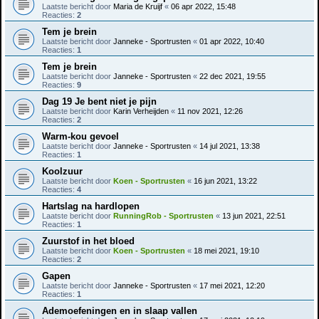
Laatste bericht door
Maria de Kruijf
«
06 apr 2022, 15:48
Reacties:
2
Tem je brein
Laatste bericht door
Janneke - Sportrusten
«
01 apr 2022, 10:40
Reacties:
1
Tem je brein
Laatste bericht door
Janneke - Sportrusten
«
22 dec 2021, 19:55
Reacties:
9
Dag 19 Je bent niet je pijn
Laatste bericht door
Karin Verheijden
«
11 nov 2021, 12:26
Reacties:
2
Warm-kou gevoel
Laatste bericht door
Janneke - Sportrusten
«
14 jul 2021, 13:38
Reacties:
1
Koolzuur
Laatste bericht door
Koen - Sportrusten
«
16 jun 2021, 13:22
Reacties:
4
Hartslag na hardlopen
Laatste bericht door
RunningRob - Sportrusten
«
13 jun 2021, 22:51
Reacties:
1
Zuurstof in het bloed
Laatste bericht door
Koen - Sportrusten
«
18 mei 2021, 19:10
Reacties:
2
Gapen
Laatste bericht door
Janneke - Sportrusten
«
17 mei 2021, 12:20
Reacties:
1
Ademoefeningen en in slaap vallen