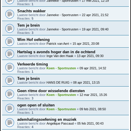
Laatste bericht door
Janneke - Sportrusten
«
17 mei 2021, 12:19
Reacties:
1
Snachts wakker
Laatste bericht door
Janneke - Sportrusten
«
22 apr 2021, 21:52
Reacties:
5
Tem je brein
Laatste bericht door
Janneke - Sportrusten
«
19 apr 2021, 09:40
Reacties:
3
Wim Hof oefening
Laatste bericht door
Patrick van Aert
«
15 apr 2021, 20:08
Hartslag s avonds hoger dan in de ochtend
Laatste bericht door
Inge Van den Haak
«
13 apr 2021, 09:30
Verkeerde timing
Laatste bericht door
Koen - Sportrusten
«
09 apr 2021, 14:32
Reacties:
1
Tem je brein
Laatste bericht door
HANS DE RUIG
«
08 apr 2021, 13:15
Geen ritme door wisselende diensten
Laatste bericht door
Koen - Sportrusten
«
12 mar 2021, 15:26
Reacties:
3
ogen open of sluiten
Laatste bericht door
Koen - Sportrusten
«
09 feb 2021, 08:50
Reacties:
1
ademhalingsoefening en muziek
Laatste bericht door
Angelique Pascaud
«
05 feb 2021, 00:43
Reacties:
4