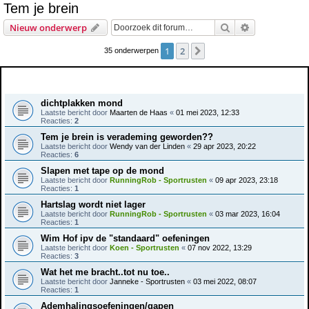
Tem je brein
e
Zoek
Uitgebreid z
Nieuw onderwerp
k
1
2
Volgende
35 onderwerpen
Onderwerpen
dichtplakken mond
Laatste bericht door
Maarten de Haas
«
01 mei 2023, 12:33
Reacties:
2
Tem je brein is verademing geworden??
Laatste bericht door
Wendy van der Linden
«
29 apr 2023, 20:22
Reacties:
6
Slapen met tape op de mond
Laatste bericht door
RunningRob - Sportrusten
«
09 apr 2023, 23:18
Reacties:
1
Hartslag wordt niet lager
Laatste bericht door
RunningRob - Sportrusten
«
03 mar 2023, 16:04
Reacties:
1
Wim Hof ipv de "standaard" oefeningen
Laatste bericht door
Koen - Sportrusten
«
07 nov 2022, 13:29
Reacties:
3
Wat het me bracht..tot nu toe..
Laatste bericht door
Janneke - Sportrusten
«
03 mei 2022, 08:07
Reacties:
1
Ademhalingsoefeningen/gapen