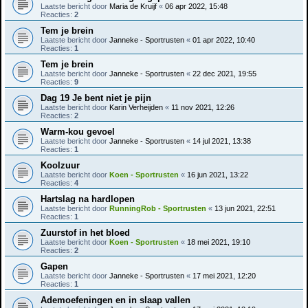
Laatste bericht door
Maria de Kruijf
«
06 apr 2022, 15:48
Reacties:
2
Tem je brein
Laatste bericht door
Janneke - Sportrusten
«
01 apr 2022, 10:40
Reacties:
1
Tem je brein
Laatste bericht door
Janneke - Sportrusten
«
22 dec 2021, 19:55
Reacties:
9
Dag 19 Je bent niet je pijn
Laatste bericht door
Karin Verheijden
«
11 nov 2021, 12:26
Reacties:
2
Warm-kou gevoel
Laatste bericht door
Janneke - Sportrusten
«
14 jul 2021, 13:38
Reacties:
1
Koolzuur
Laatste bericht door
Koen - Sportrusten
«
16 jun 2021, 13:22
Reacties:
4
Hartslag na hardlopen
Laatste bericht door
RunningRob - Sportrusten
«
13 jun 2021, 22:51
Reacties:
1
Zuurstof in het bloed
Laatste bericht door
Koen - Sportrusten
«
18 mei 2021, 19:10
Reacties:
2
Gapen
Laatste bericht door
Janneke - Sportrusten
«
17 mei 2021, 12:20
Reacties:
1
Ademoefeningen en in slaap vallen