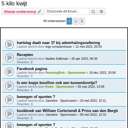
5 kilo kwijt
e
Zoek
Uitgebreid z
Nieuw onderwerp
k
1
2
Volgende
49 onderwerpen
Onderwerpen
hartslag daalt naar 37 bij ademhalingsoefening
Laatste bericht door
inge schopenhouer
«
12 mei 2023, 20:43
Recepten
Laatste bericht door
Nadine Kalkman
«
25 apr 2023, 06:36
Reacties:
2
Facebook pagina
Laatste bericht door
RunningRob - Sportrusten
«
19 dec 2022, 20:56
Reacties:
7
Is een kopje bouillon ook een tussendoortje?
Laatste bericht door
Koen - Sportrusten
«
05 sep 2022, 13:08
Reacties:
1
bewegen of sporten ?
Laatste bericht door
Janneke - Sportrusten
«
10 mei 2022, 15:11
Reacties:
3
kookboek van William Cortvriendt & Prins van den Bergh
Laatste bericht door
Janneke - Sportrusten
«
05 mei 2022, 12:31
Reacties:
1
bewegen of sporten ?